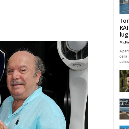
Tor
RAI
lug
Mr.Fi
A part
della 
palins