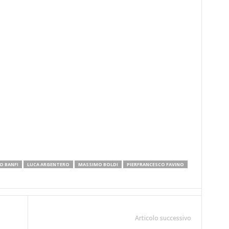
O BANFI
LUCA ARGENTERO
MASSIMO BOLDI
PIERFRANCESCO FAVINO
Articolo successivo