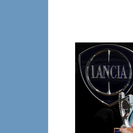
l
i
a
n
e