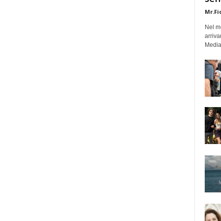
Mr.Fi
Nel mo
arriva
Medias