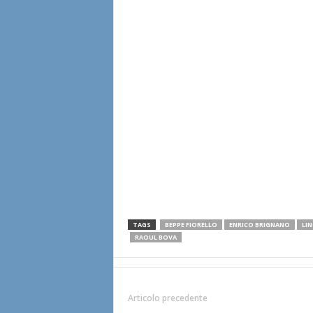
TAGS
BEPPE FIORELLO
ENRICO BRIGNANO
LIN
RAOUL BOVA
Articolo precedente