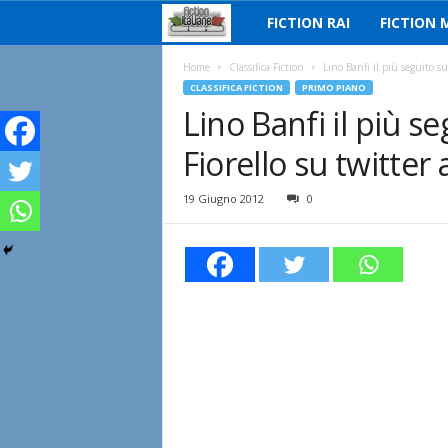
FICTION RAI
FICTION 
F
i
Home
Classifica Fiction
Lino Banfi il più seguito su
CLASSIFICA FICTION
PRIMO PIANO
Lino Banfi il più 
c
Fiorello su twitter
t
i
19 Giugno 2012
0
o
n
I
t
a