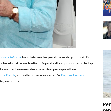
blicodelirio.it
ha stilato anche per il mese di giugno 2012
 su facebook e su twitter
. Dopo il salto vi proponiamo le top
do anche il numero dei sostenitori per ogni attore.
ino Banfi
; su twitter invece in vetta c’è
Beppe Fiorello
.
onto, insomma.
Per
sen