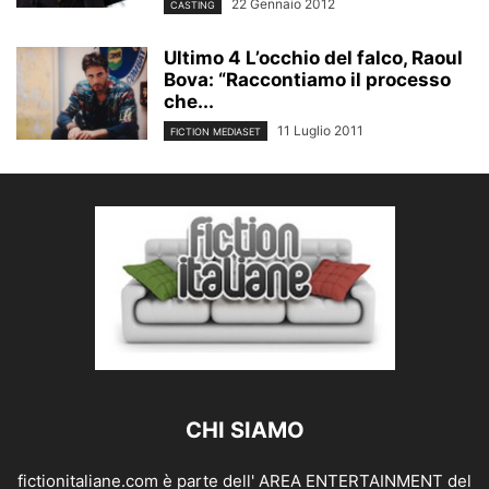
22 Gennaio 2012
CASTING
Ultimo 4 L’occhio del falco, Raoul
Bova: “Raccontiamo il processo
che...
11 Luglio 2011
FICTION MEDIASET
CHI SIAMO
fictionitaliane.com è parte dell' AREA ENTERTAINMENT del