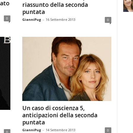
cato
riassunto della seconda
puntata
0
GianniPug
-
16 Settembre 2013
0
Un caso di coscienza 5,
anticipazioni della seconda
puntata
GianniPug
-
14 Settembre 2013
0
0