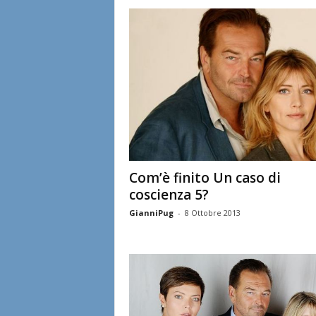
l
i
a
n
e
Com’è finito Un caso di
coscienza 5?
GianniPug
-
8 Ottobre 2013