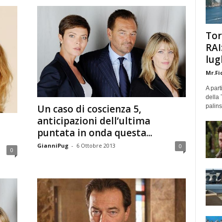
Tor
RAI
lug
Mr.Fi
A part
della 
palins
Un caso di coscienza 5,
anticipazioni dell’ultima
puntata in onda questa...
GianniPug
-
6 Ottobre 2013
0
0