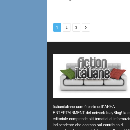
1
2
3
fictionitaliane.com è parte dell' AREA
ENTERTAINMENT del network IsayBlog! la cu
editoriale comprende siti tematici di informazi
indipendente che contano sul contributo di