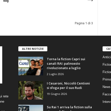
Pagina 1 di 3
ALTRE NOTIZIE
CA
Antici
Torna la fiction Capri sui
canali RAI: palinsesto
Fictio
rivoluzionato a luglio
Ficti
2 Luglio 2026
Primo
I Cesaroni, Niccolò Centioni
News 
si sfoga per il suo Rudi
19 Giugno 2026
Facce
i rete
one
Interv
Su Rai 1 arriva la fiction sulla