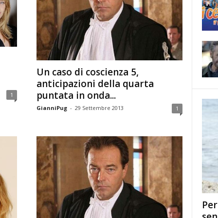
Un caso di coscienza 5,
anticipazioni della quarta
puntata in onda...
1
GianniPug
-
29 Settembre 2013
1
Per
sen