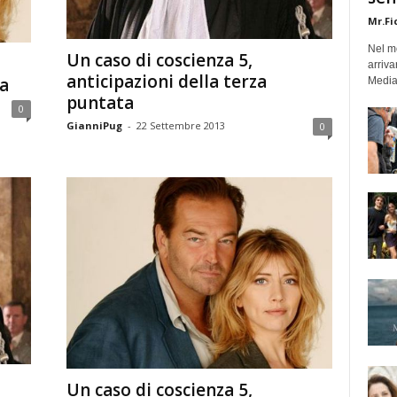
Mr.Fi
Nel mo
Un caso di coscienza 5,
arriva
anticipazioni della terza
ta
Medias
puntata
0
GianniPug
-
22 Settembre 2013
0
Un caso di coscienza 5,