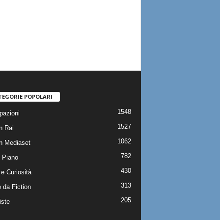
TEGORIE POPOLARI
1548
pazioni
1527
n Rai
1062
on Mediaset
782
 Piano
430
e Curiosità
313
 da Fiction
205
iste