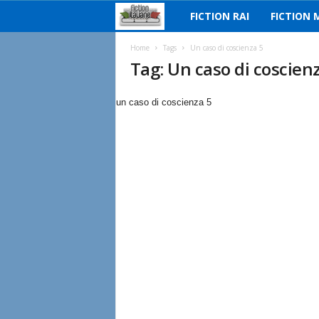
FICTION RAI
FICTION 
F
i
Home
Tags
Un caso di coscienza 5
Tag: Un caso di coscien
c
un caso di coscienza 5
t
i
o
n
I
t
a