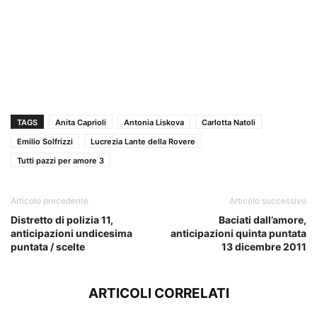
TAGS
Anita Caprioli
Antonia Liskova
Carlotta Natoli
Emilio Solfrizzi
Lucrezia Lante della Rovere
Tutti pazzi per amore 3
Articolo precedente
Articolo successivo
Distretto di polizia 11,
Baciati dall’amore,
anticipazioni undicesima
anticipazioni quinta puntata
puntata / scelte
13 dicembre 2011
ARTICOLI CORRELATI