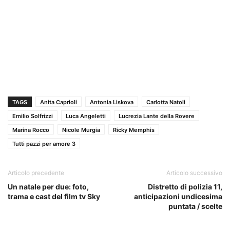
TAGS
Anita Caprioli
Antonia Liskova
Carlotta Natoli
Emilio Solfrizzi
Luca Angeletti
Lucrezia Lante della Rovere
Marina Rocco
Nicole Murgia
Ricky Memphis
Tutti pazzi per amore 3
Articolo precedente
Articolo successivo
Un natale per due: foto,
Distretto di polizia 11,
trama e cast del film tv Sky
anticipazioni undicesima
puntata / scelte