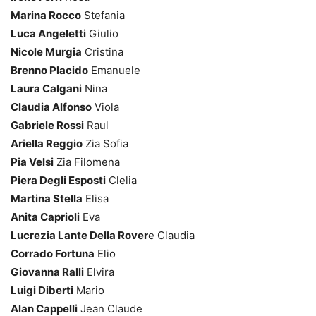
Marina Rocco
Stefania
Luca Angeletti
Giulio
Nicole Murgia
Cristina
Brenno Placido
Emanuele
Laura Calgani
Nina
Claudia Alfonso
Viola
Gabriele Rossi
Raul
Ariella Reggio
Zia Sofia
Pia Velsi
Zia Filomena
Piera Degli Esposti
Clelia
Martina Stella
Elisa
Anita Caprioli
Eva
Lucrezia Lante Della Rover
e Claudia
Corrado Fortuna
Elio
Giovanna Ralli
Elvira
Luigi Diberti
Mario
Alan Cappelli
Jean Claude