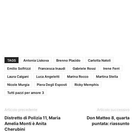
TAGS
Antonia Liskova
Brenno Placido
Carlotta Natoli
Emilio Solfrizzi
Francesca Inaudi
Gabriele Rossi
Irene Ferri
Laura Calgani
Luca Angeletti
Marina Rocco
Martina Stella
Nicole Murgia
Piera Degli Esposti
Ricky Memphis
Tutti pazzi per amore 3
Articolo precedente
Articolo successivo
Distretto di Polizia 11, Maria
Don Matteo 8, quarta
Amelia Monti è Anita
puntata: riassunto
Cherubini