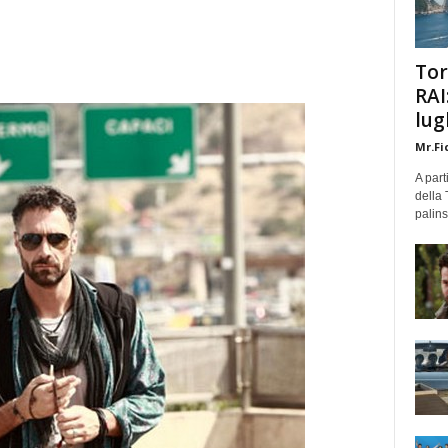
Tor
RAI
lug
Mr.Fi
A part
della 
palins