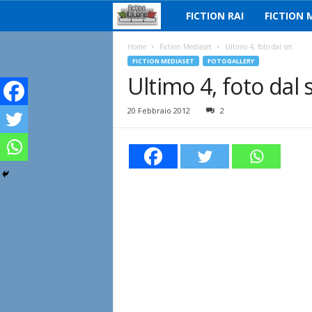
FICTION RAI
FICTION 
F
i
Home
Fiction Mediaset
Ultimo 4, foto dal set
FICTION MEDIASET
FOTOGALLERY
Ultimo 4, foto dal 
c
t
20 Febbraio 2012
2
i
o
n
I
t
a