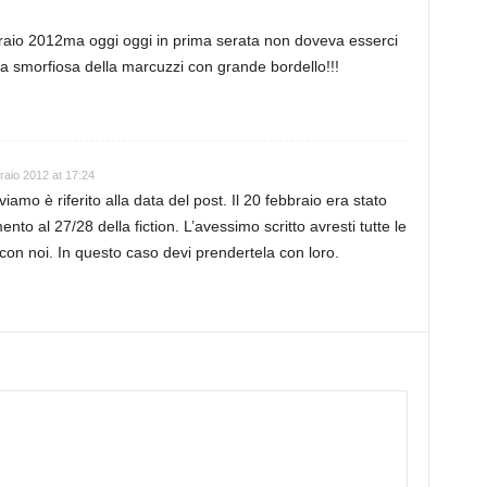
braio 2012ma oggi oggi in prima serata non doveva esserci
a smorfiosa della marcuzzi con grande bordello!!!
raio 2012 at 17:24
viamo è riferito alla data del post. Il 20 febbraio era stato
to al 27/28 della fiction. L’avessimo scritto avresti tutte le
 con noi. In questo caso devi prendertela con loro.