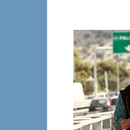
l
i
a
n
e