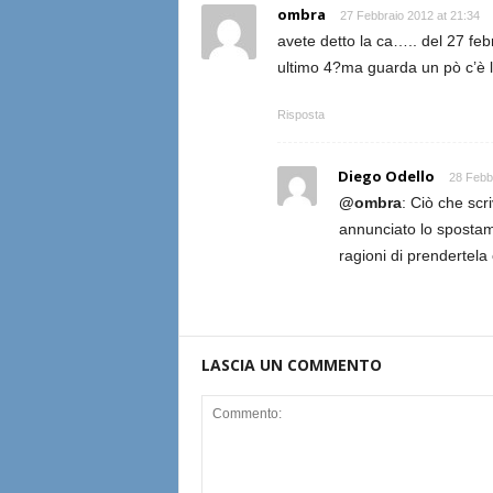
ombra
27 Febbraio 2012 at 21:34
avete detto la ca….. del 27 fe
ultimo 4?ma guarda un pò c’è l
Risposta
Diego Odello
28 Febb
@ombra
: Ciò che scri
annunciato lo spostamen
ragioni di prendertela
LASCIA UN COMMENTO