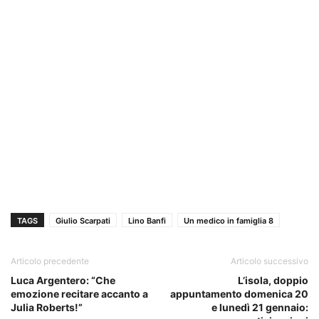
TAGS
Giulio Scarpati
Lino Banfi
Un medico in famiglia 8
Articolo precedente
Articolo successivo
Luca Argentero: “Che
L’isola, doppio
emozione recitare accanto a
appuntamento domenica 20
Julia Roberts!”
e lunedì 21 gennaio: