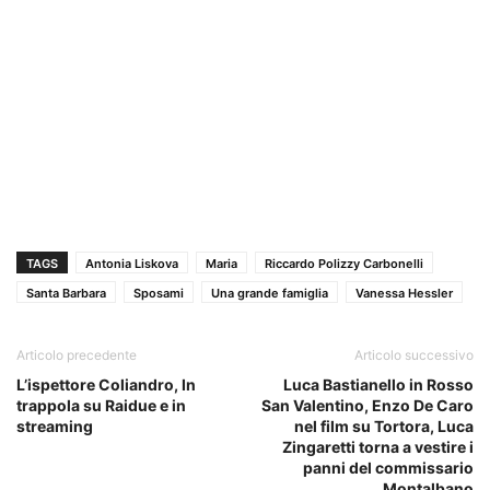
TAGS
Antonia Liskova
Maria
Riccardo Polizzy Carbonelli
Santa Barbara
Sposami
Una grande famiglia
Vanessa Hessler
Articolo precedente
Articolo successivo
L’ispettore Coliandro, In
Luca Bastianello in Rosso
trappola su Raidue e in
San Valentino, Enzo De Caro
streaming
nel film su Tortora, Luca
Zingaretti torna a vestire i
panni del commissario
Montalbano