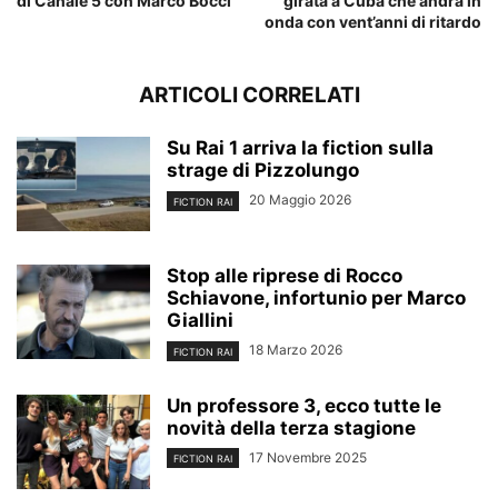
di Canale 5 con Marco Bocci
girata a Cuba che andrà in
onda con vent’anni di ritardo
ARTICOLI CORRELATI
Su Rai 1 arriva la fiction sulla
strage di Pizzolungo
20 Maggio 2026
FICTION RAI
Stop alle riprese di Rocco
Schiavone, infortunio per Marco
Giallini
18 Marzo 2026
FICTION RAI
Un professore 3, ecco tutte le
novità della terza stagione
17 Novembre 2025
FICTION RAI