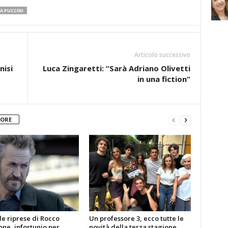
A PUCCINI
Articolo successivo
nisi
Luca Zingaretti: “Sarà Adriano Olivetti
in una fiction”
TORE
le riprese di Rocco
Un professore 3, ecco tutte le
ne, infortunio per
novità della terza stagione