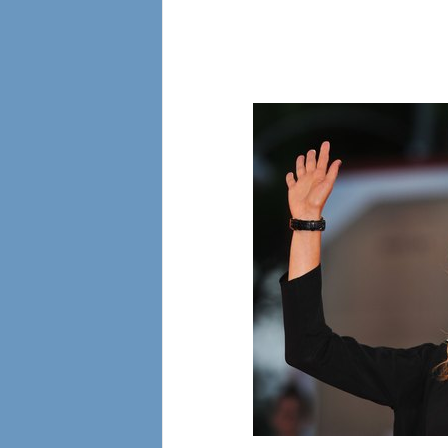
l
i
a
n
e