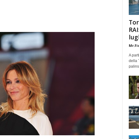
Tor
RAI
lug
Mr.Fi
A part
della 
palins