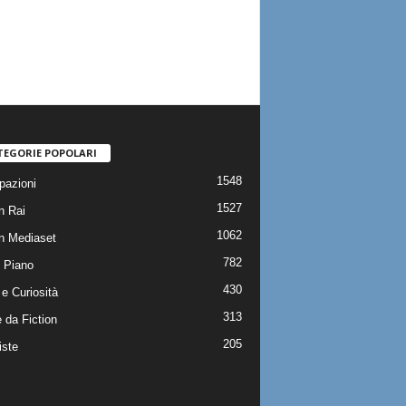
TEGORIE POPOLARI
1548
pazioni
1527
n Rai
1062
on Mediaset
782
 Piano
430
e Curiosità
313
 da Fiction
205
iste