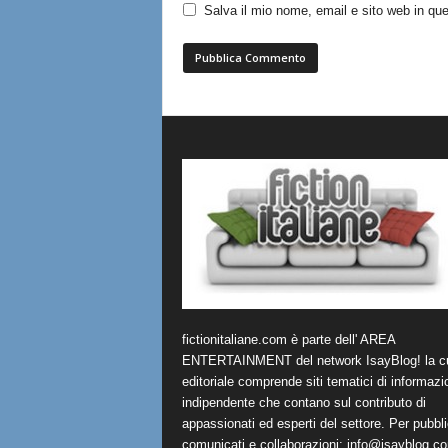
Salva il mio nome, email e sito web in q
fictionitaliane.com è parte dell' AREA
ENTERTAINMENT del network IsayBlog! la cu
editoriale comprende siti tematici di informazi
indipendente che contano sul contributo di
appassionati ed esperti del settore. Per pubbli
comunicati e collaborazioni:
info@isayblog.c