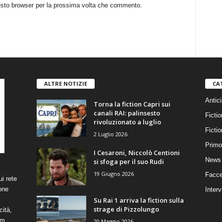
uesto browser per la prossima volta che commento.
ALTRE NOTIZIE
CA
Antici
Torna la fiction Capri sui
canali RAI: palinsesto
Fictio
rivoluzionato a luglio
Ficti
2 Luglio 2026
Primo
I Cesaroni, Niccolò Centioni
News 
si sfoga per il suo Rudi
19 Giugno 2026
Facce
i rete
one
Interv
Su Rai 1 arriva la fiction sulla
strage di Pizzolungo
cità,
om
20 Maggio 2026