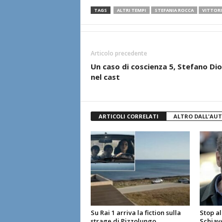
TAGS
ALTRI TEMPI
STEFANIA ROCCA
VITTORI
Articolo precedente
Un caso di coscienza 5, Stefano Dio
nel cast
ARTICOLI CORRELATI
ALTRO DALL'AU
Su Rai 1 arriva la fiction sulla
Stop al
strage di Pizzolungo
Schiavo