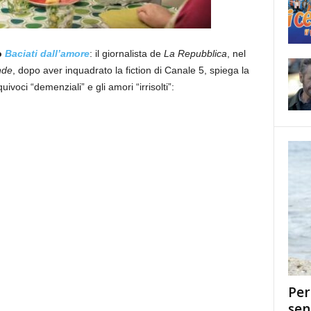
o
Baciati dall’amore
: il giornalista de
La Repubblica
, nel
nde
, dopo aver inquadrato la fiction di Canale 5, spiega la
ivoci “demenziali” e gli amori “irrisolti”:
Per
sen