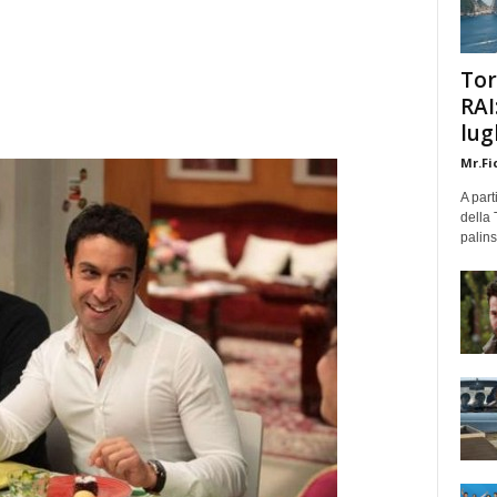
Tor
RAI
lug
Mr.Fi
A part
della 
palins