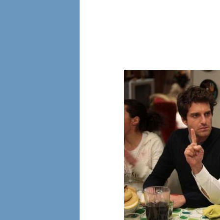
l
i
a
n
e