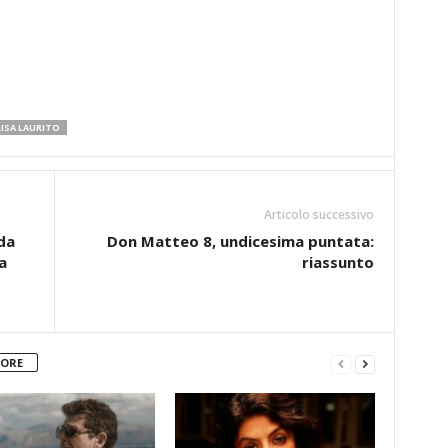
ISA LAURITO
Articolo successivo
da
Don Matteo 8, undicesima puntata:
a
riassunto
TORE