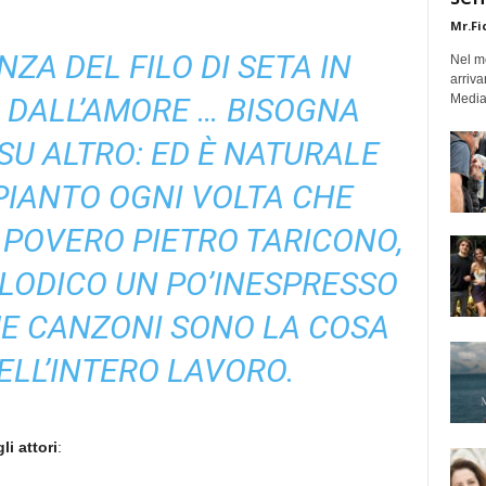
Mr.Fi
NZA DEL FILO DI SETA IN
Nel mo
arriva
 DALL’AMORE … BISOGNA
Medias
SU ALTRO: ED È NATURALE
MPIANTO OGNI VOLTA CHE
L POVERO PIETRO TARICONO,
ODICO UN PO’INESPRESSO
SUE CANZONI SONO LA COSA
ELL’INTERO LAVORO.
gli attori
: