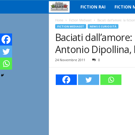
FICTION RAI
FICTION 
F
i
Home
Fiction Mediaset
Baciati dall’amore: la fict
FICTION MEDIASET
NEWS E CURIOSITÀ
Baciati dall’amore:
c
Antonio Dipollina,
t
i
24 Novembre 2011
0
o
n
I
t
a