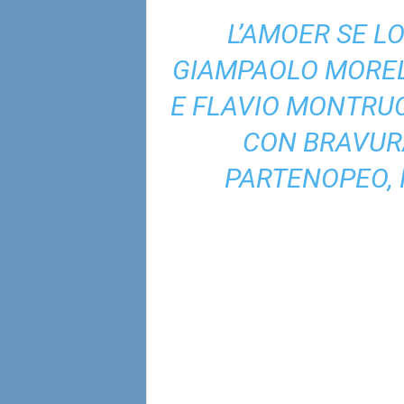
L’AMOER SE L
GIAMPAOLO MOREL
E FLAVIO MONTRUC
CON BRAVUR
PARTENOPEO, 