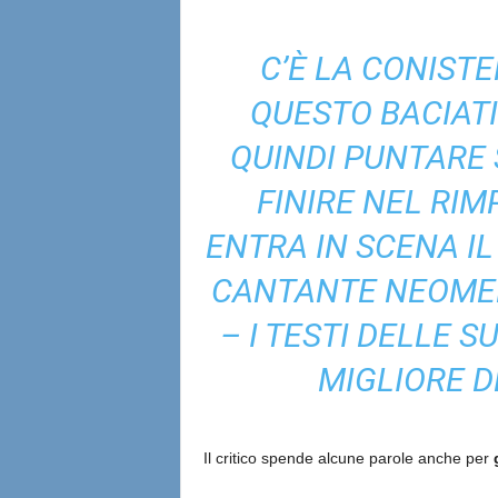
C’È LA CONISTE
QUESTO BACIATI
QUINDI PUNTARE 
FINIRE NEL RI
ENTRA IN SCENA I
CANTANTE NEOMEL
– I TESTI DELLE 
MIGLIORE D
Il critico spende alcune parole anche per