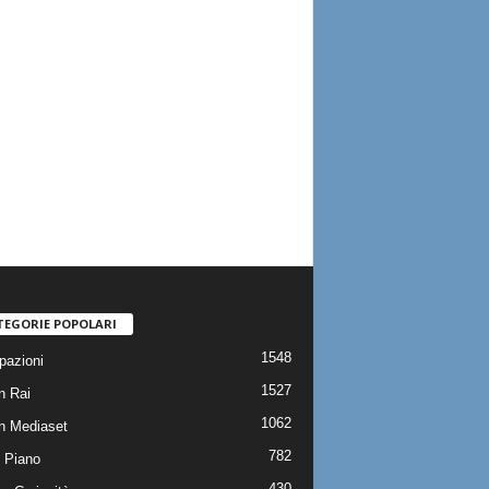
TEGORIE POPOLARI
1548
pazioni
1527
n Rai
1062
on Mediaset
782
 Piano
430