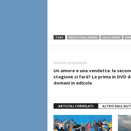
TAGS
BACIATI DALL'AMORE
LELLO ARENA
MAR
Articolo precedente
Un amore e una vendetta: la secon
stagione si farà? La prima in DVD d
domani in edicola
ARTICOLI CORRELATI
ALTRO DALL'AU