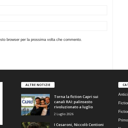
uesto browser per la prossima volta che commento.
ALTRE NOTIZIE
CA
Antici
Torna la fiction Capri sui
canali RAI: palinsesto
Fictio
rivoluzionato a luglio
Ficti
2 Luglio 2026
Primo
I Cesaroni, Niccolò Centioni