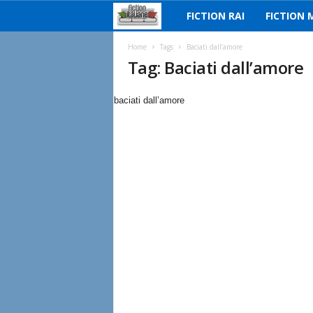
FICTION RAI
FICTION 
F
i
Home
Tags
Baciati dall’amore
Tag: Baciati dall’amore
c
baciati dall’amore
t
i
o
n
I
t
a