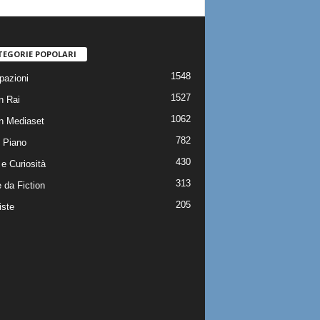
TEGORIE POPOLARI
1548
pazioni
1527
n Rai
1062
on Mediaset
782
 Piano
430
e Curiosità
313
 da Fiction
205
iste