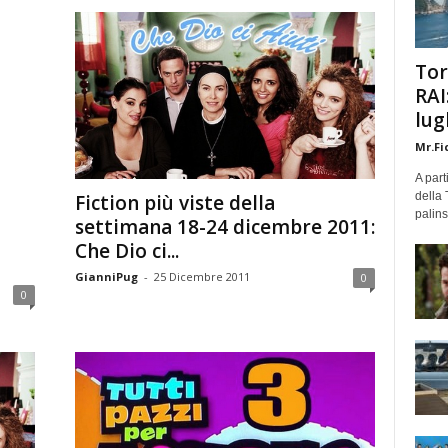
Tor
RAI
lug
Mr.Fi
A part
della 
Fiction più viste della
palins
settimana 18-24 dicembre 2011:
Che Dio ci...
GianniPug
-
25 Dicembre 2011
0
0