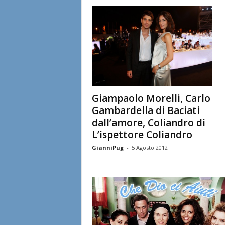
l
i
a
n
e
Giampaolo Morelli, Carlo
Gambardella di Baciati
dall’amore, Coliandro di
L’ispettore Coliandro
GianniPug
-
5 Agosto 2012