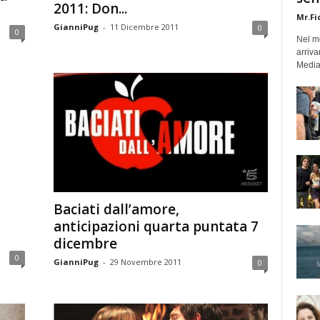
2011: Don...
Mr.Fi
GianniPug
-
11 Dicembre 2011
0
0
Nel mo
arriva
Medias
Baciati dall’amore,
anticipazioni quarta puntata 7
dicembre
0
GianniPug
-
29 Novembre 2011
0