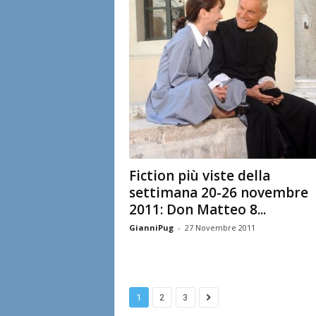
Fiction più viste della
settimana 20-26 novembre
2011: Don Matteo 8...
GianniPug
-
27 Novembre 2011
1
2
3