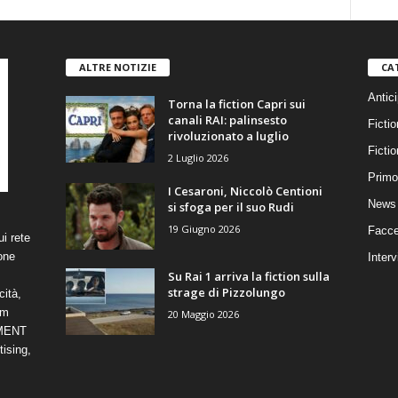
ALTRE NOTIZIE
CA
Antici
Torna la fiction Capri sui
canali RAI: palinsesto
Fictio
rivoluzionato a luglio
Ficti
2 Luglio 2026
Primo
I Cesaroni, Niccolò Centioni
News 
si sfoga per il suo Rudi
19 Giugno 2026
Facce
i rete
one
Interv
Su Rai 1 arriva la fiction sulla
strage di Pizzolungo
cità,
om
20 Maggio 2026
NMENT
ising,