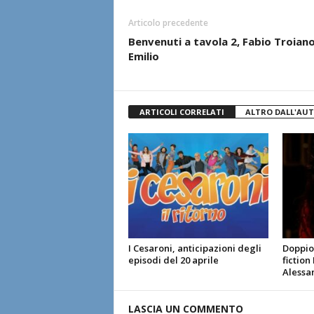
Articolo precedente
Benvenuti a tavola 2, Fabio Troiano
Emilio
ARTICOLI CORRELATI
ALTRO DALL'AU
I Cesaroni, anticipazioni degli
Doppio 
episodi del 20 aprile
fiction
Alessa
LASCIA UN COMMENTO