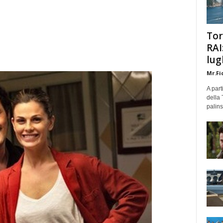
Tor
RAI
lug
Mr.Fi
A part
della 
palins