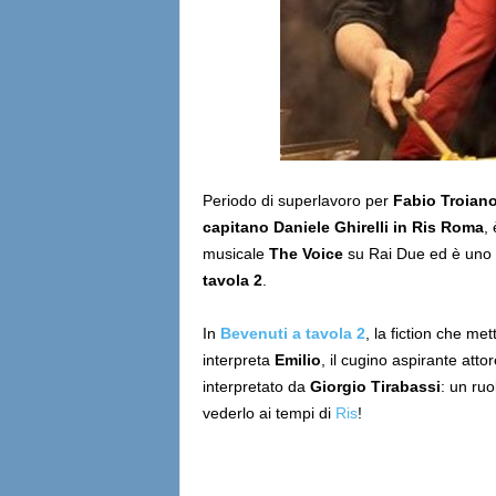
Periodo di superlavoro per
Fabio Troian
capitano Daniele Ghirelli in Ris Roma
,
musicale
The Voice
su Rai Due ed è uno de
tavola 2
.
In
Bevenuti a tavola 2
, la fiction che met
interpreta
Emilio
, il cugino aspirante atto
interpretato da
Giorgio Tirabassi
: un ruo
vederlo ai tempi di
Ris
!