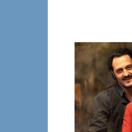
l
i
a
n
e