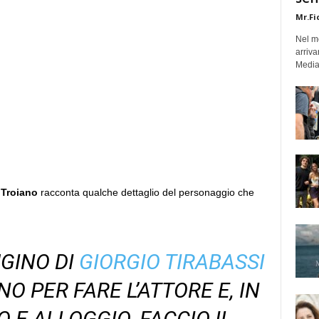
Mr.Fi
Nel mo
arriva
Medias
 Troiano
racconta qualche dettaglio del personaggio che
GINO DI
GIORGIO TIRABASSI
NO PER FARE L’ATTORE E, IN
O E ALLOGGIO, FACCIO IL