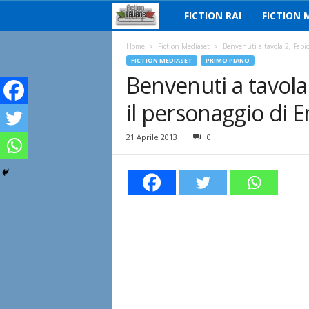
FICTION RAI
FICTION 
F
i
Home
Fiction Mediaset
Benvenuti a tavola 2, Fabio
FICTION MEDIASET
PRIMO PIANO
Benvenuti a tavola
c
il personaggio di E
t
i
21 Aprile 2013
0
o
n
I
t
a