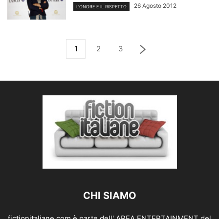
26 Agosto 2012
L'ONORE E IL RISPETTO
1
2
3
CHI SIAMO
fictionitaliane.com è parte dell' AREA ENTERTAINMENT del