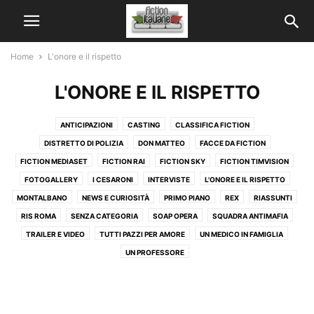
Home
L'onore e il rispetto
L'ONORE E IL RISPETTO
ANTICIPAZIONI
CASTING
CLASSIFICA FICTION
DISTRETTO DI POLIZIA
DON MATTEO
FACCE DA FICTION
FICTION MEDIASET
FICTION RAI
FICTION SKY
FICTION TIMVISION
FOTOGALLERY
I CESARONI
INTERVISTE
L'ONORE E IL RISPETTO
MONTALBANO
NEWS E CURIOSITÀ
PRIMO PIANO
REX
RIASSUNTI
RIS ROMA
SENZA CATEGORIA
SOAP OPERA
SQUADRA ANTIMAFIA
TRAILER E VIDEO
TUTTI PAZZI PER AMORE
UN MEDICO IN FAMIGLIA
UN PROFESSORE