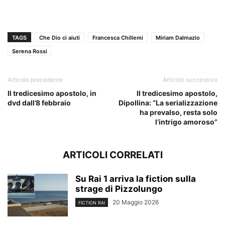
TAGS
Che Dio ci aiuti
Francesca Chillemi
Miriam Dalmazio
Serena Rossi
Articolo precedente
Articolo successivo
Il tredicesimo apostolo, in
Il tredicesimo apostolo,
dvd dall’8 febbraio
Dipollina: “La serializzazione
ha prevalso, resta solo
l’intrigo amoroso”
ARTICOLI CORRELATI
Su Rai 1 arriva la fiction sulla
strage di Pizzolungo
20 Maggio 2026
FICTION RAI