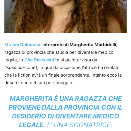
Miriam Dalmazio
, interprete di Margherita Morbidelli
,
ragazza di provincia che studia per diventare medico
legale, in
Che Dio ci aiuti
è stata intervista da
Ilsussidiario.net
; in questa occasione l’attrice ha rivelato
che la fiction avrà un finale sorprendente. Intanto ecco la
descrizione del suo personaggio:
MARGHERITA È UNA RAGAZZA CHE
PROVIENE DALLA PROVINCIA CON IL
DESIDERIO DI DIVENTARE MEDICO
LEGALE.
E’ UNA SOGNATRICE,