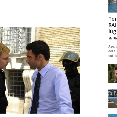
Tor
RAI
lug
Mr.Fi
A part
della 
palins