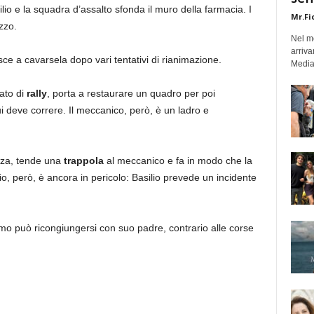
lio e la squadra d’assalto sfonda il muro della farmacia. I
Mr.Fi
zzo.
Nel mo
arriva
sce a cavarsela dopo vari tentativi di rianimazione.
Medias
ato di
rally
, porta a restaurare un quadro per poi
i deve correre. Il meccanico, però, è un ladro e
nza, tende una
trappola
al meccanico e fa in modo che la
ario, però, è ancora in pericolo: Basilio prevede un incidente
omo può ricongiungersi con suo padre, contrario alle corse