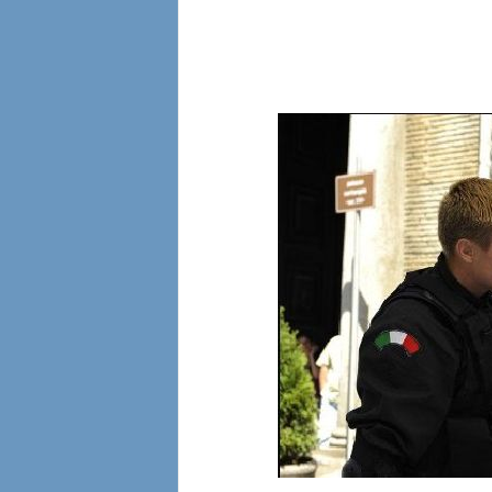
l
i
a
n
e