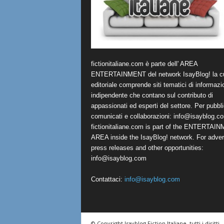
fictionitaliane.com è parte dell' AREA
ENTERTAINMENT del network IsayBlog! la cu
editoriale comprende siti tematici di informazi
indipendente che contano sul contributo di
appassionati ed esperti del settore. Per pubbli
comunicati e collaborazioni:
info@isayblog.c
fictionitaliane.com is part of the ENTERTAI
AREA inside the IsayBlog! network. For advert
press releases and other opportunities:
info@isayblog.com
Contattaci:
info@isayblog.com
© Copyright Isayblog Fiction Italiane, tutti i diritti