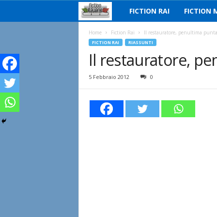
FICTION RAI
FICTION 
F
i
Home
Fiction Rai
Il restauratore, penultima punta
FICTION RAI
RIASSUNTI
Il restauratore, p
c
t
5 Febbraio 2012
0
i
o
n
I
t
a