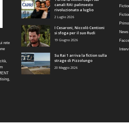
canali RAI: palinsesto
Fictio
rivoluzionato a luglio
Ficti
2 Luglio 2026
Primo
I Cesaroni, Niccolò Centioni
News 
si sfoga per il suo Rudi
19 Giugno 2026
Facce
i rete
one
Interv
Su Rai 1 arriva la fiction sulla
strage di Pizzolungo
cità,
om
20 Maggio 2026
NMENT
ising,