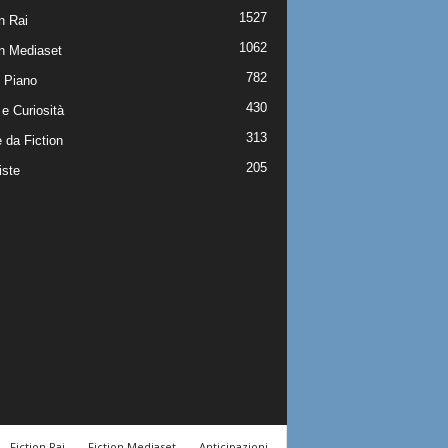
1527
n Rai
1062
on Mediaset
782
 Piano
430
e Curiosità
313
 da Fiction
205
iste
Fiction Rai
Fiction Mediaset
Anticipazioni