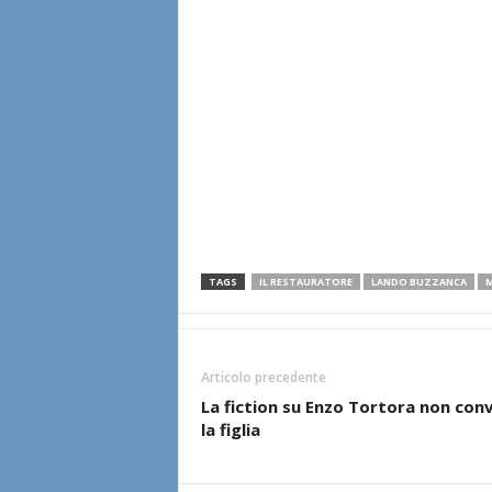
TAGS
IL RESTAURATORE
LANDO BUZZANCA
M
Articolo precedente
La fiction su Enzo Tortora non con
la figlia