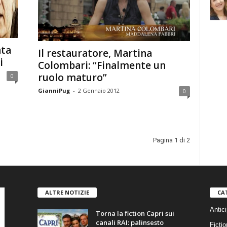
ata
Il restauratore, Martina
i
Colombari: “Finalmente un
ruolo maturo”
0
GianniPug
-
2 Gennaio 2012
0
Pagina 1 di 2
ALTRE NOTIZIE
CA
Antici
Torna la fiction Capri sui
canali RAI: palinsesto
Fictio