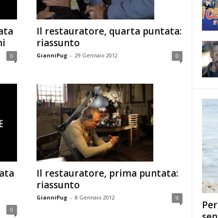
ata
Il restauratore, quarta puntata:
ni
riassunto
GianniPug
-
29 Gennaio 2012
0
0
tata
Il restauratore, prima puntata:
riassunto
GianniPug
-
8 Gennaio 2012
9
Per
0
sen