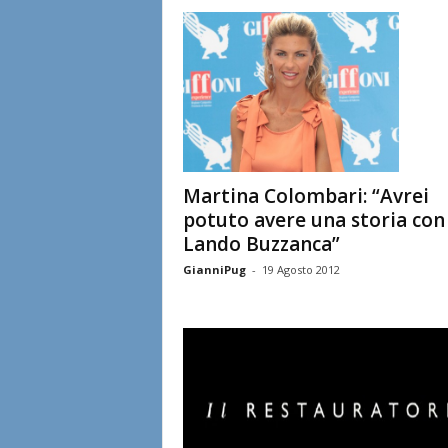
l
i
a
n
e
Martina Colombari: “Avrei
potuto avere una storia con
Lando Buzzanca”
GianniPug
-
19 Agosto 2012