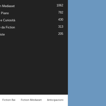
1062
on Mediaset
782
 Piano
430
e Curiosità
313
 da Fiction
205
iste
Fiction Rai
Fiction Mediaset
Anticipazioni