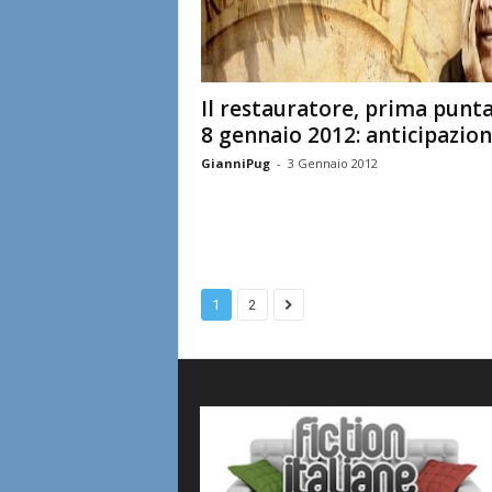
Il restauratore, prima punt
8 gennaio 2012: anticipazion
GianniPug
-
3 Gennaio 2012
1
2