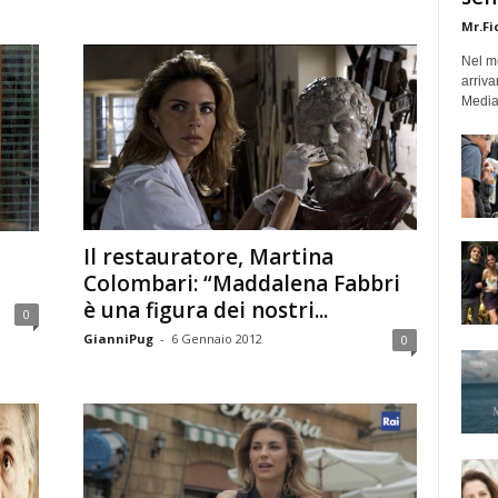
Mr.Fi
Nel mo
arriva
Medias
Il restauratore, Martina
Colombari: “Maddalena Fabbri
è una figura dei nostri...
0
GianniPug
-
6 Gennaio 2012
0