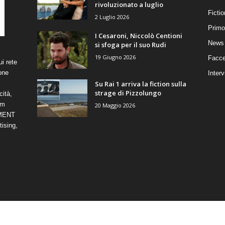
rivoluzionato a luglio
Ficti
2 Luglio 2026
Primo
I Cesaroni, Niccolò Centioni
News 
si sfoga per il suo Rudi
19 Giugno 2026
Facce
i rete
one
Interv
Su Rai 1 arriva la fiction sulla
strage di Pizzolungo
cità,
om
20 Maggio 2026
NMENT
ising,