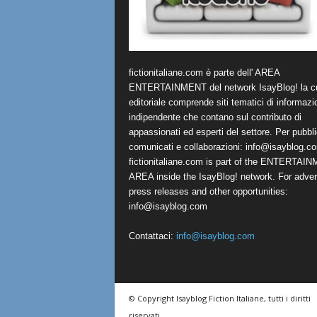
fictionitaliane.com è parte dell' AREA
ENTERTAINMENT del network IsayBlog! la cu
editoriale comprende siti tematici di informazi
indipendente che contano sul contributo di
appassionati ed esperti del settore. Per pubbli
comunicati e collaborazioni:
info@isayblog.c
fictionitaliane.com is part of the ENTERTAI
AREA inside the IsayBlog! network. For advert
press releases and other opportunities:
info@isayblog.com
Contattaci:
info@isayblog.com
© Copyright Isayblog Fiction Italiane, tutti i diritti
riservati