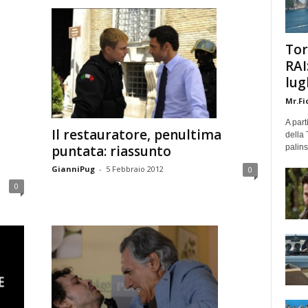
Tor
RAI
lug
Mr.Fi
A part
Il restauratore, penultima
della 
palins
puntata: riassunto
GianniPug
-
5 Febbraio 2012
0
0