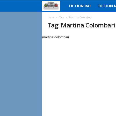
FICTION RAI
FICTION 
F
i
Home
Tags
Martina Colombari
Tag: Martina Colombari
c
martina colombari
t
i
o
n
I
t
a