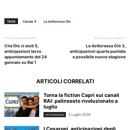
TAGS
Canale 5
La dottoressa Giò
Articolo precedente
Articolo successivo
Che Dio ci aiuti 5,
La dottoressa Giò 3,
anticipazioni terzo
anticipazioni quarta puntata
appuntamento del 24
e possibile nuova stagione
gennaio su Rai 1
ARTICOLI CORRELATI
Torna la fiction Capri sui canali
RAI: palinsesto rivoluzionato a
luglio
2 Luglio 2026
ANTICIPAZIONI
I Cesaroni, anticipazioni degli