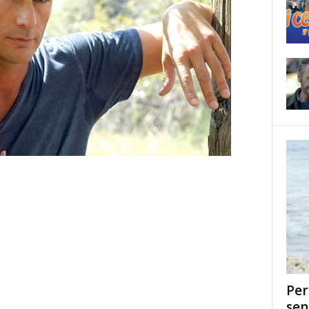
Per
sen