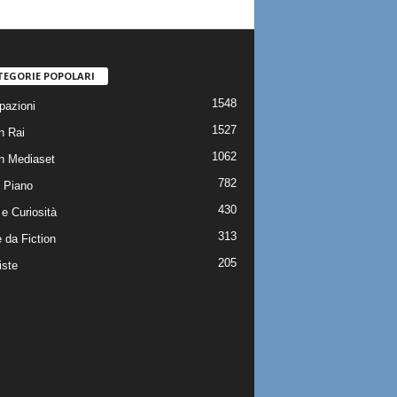
TEGORIE POPOLARI
1548
pazioni
1527
n Rai
1062
on Mediaset
782
 Piano
430
e Curiosità
313
 da Fiction
205
iste