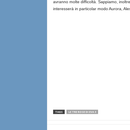
avranno molte difficoltà. Sappiamo, inoltre
interesserà in particolar modo Aurora, Al
TAGS
LE TRE ROSE DI EVA 3