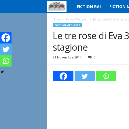
FICTION RAI
FICTION 
F
i
Home
Fiction Mediaset
Le tre rose di Eva 3, cast e
FICTION MEDIASET
Le tre rose di Eva 
c
stagione
t
i
21 Novembre 2014
0
o
n
I
t
a