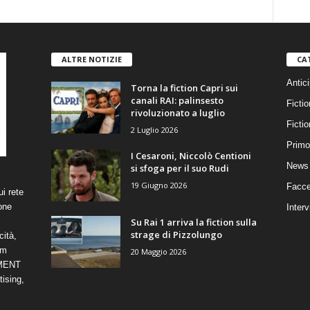
ALTRE NOTIZIE
CA
Antici
Torna la fiction Capri sui
canali RAI: palinsesto
Fictio
rivoluzionato a luglio
Ficti
2 Luglio 2026
Primo
I Cesaroni, Niccolò Centioni
News 
si sfoga per il suo Rudi
19 Giugno 2026
Facce
i rete
one
Interv
Su Rai 1 arriva la fiction sulla
strage di Pizzolungo
cità,
om
20 Maggio 2026
NMENT
ising,