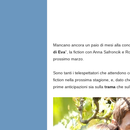
l
i
a
n
Mancano ancora un paio di mesi alla concl
di Eva
“, la fiction con Anna Safroncik e 
e
prossimo marzo.
Sono tanti i telespettatori che attendono c
fiction nella prossima stagione, e, dato ch
prime anticipazioni sia sulla
trama
che su