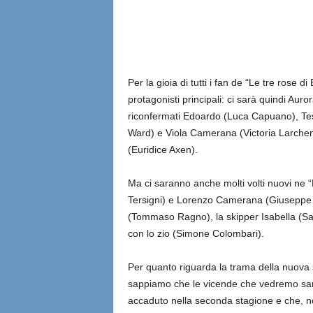
Per la gioia di tutti i fan de “Le tre rose d
protagonisti principali: ci sarà quindi Aur
riconfermati Edoardo (Luca Capuano), Tes
Ward) e Viola Camerana (Victoria Larchen
(Euridice Axen).
Ma ci saranno anche molti volti nuovi ne “L
Tersigni) e Lorenzo Camerana (Giuseppe R
(Tommaso Ragno), la skipper Isabella (Sar
con lo zio (Simone Colombari).
Per quanto riguarda la trama della nuova 
sappiamo che le vicende che vedremo sar
accaduto nella seconda stagione e che, n