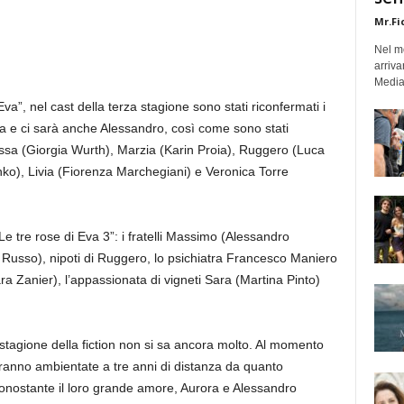
Mr.Fi
Nel mo
arriva
Medias
i Eva”, nel cast della terza stagione sono stati riconfermati i
ora e ci sarà anche Alessandro, così come sono stati
sa (Giorgia Wurth), Marzia (Karin Proia), Ruggero (Luca
ko), Livia (Fiorenza Marchegiani) e Veronica Torre
e tre rose di Eva 3”: i fratelli Massimo (Alessandro
usso), nipoti di Ruggero, lo psichiatra Francesco Maniero
a Zanier), l’appassionata di vigneti Sara (Martina Pinto)
stagione della fiction non si sa ancora molto. Al momento
anno ambientate a tre anni di distanza da quanto
onostante il loro grande amore, Aurora e Alessandro