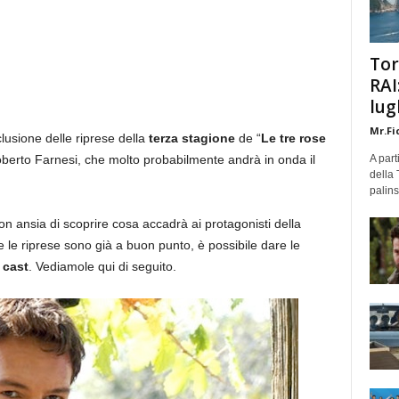
Tor
RAI
lug
Mr.Fi
usione delle riprese della
terza stagione
de “
Le tre rose
Roberto Farnesi, che molto probabilmente andrà in onda il
A part
della 
palins
on ansia di scoprire cosa accadrà ai protagonisti della
e le riprese sono già a buon punto, è possibile dare le
l
cast
. Vediamole qui di seguito.