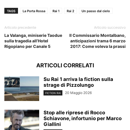
TAGS
La Porta Rossa
Rai 1
Rai 2
Un passo dal cielo
Articolo precedente
Articolo successivo
La Valanga, miniserie Taodue
Il Commissario Montalbano,
sulla tragedia all’Hotel
anticipazioni trama 6 marzo
Rigopiano per Canale 5
2017: Come voleva la prassi
ARTICOLI CORRELATI
Su Rai 1 arriva la fiction sulla
strage di Pizzolungo
20 Maggio 2026
FICTION RAI
Stop alle riprese di Rocco
Schiavone, infortunio per Marco
Giallini