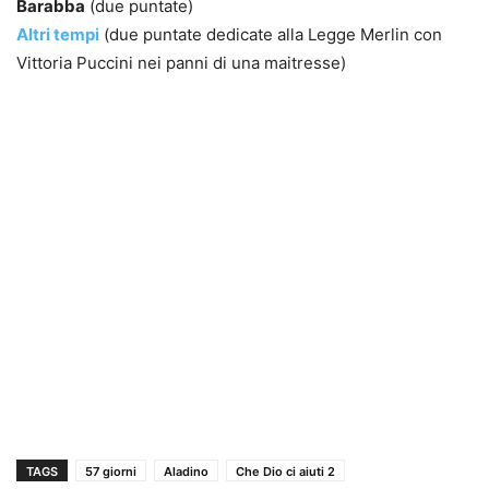
Barabba
(due puntate)
Altri tempi
(due puntate dedicate alla Legge Merlin con
Vittoria Puccini nei panni di una maitresse)
TAGS
57 giorni
Aladino
Che Dio ci aiuti 2