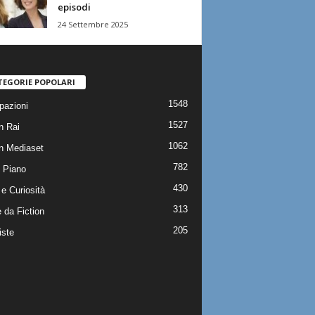
episodi
24 Settembre 2025
TEGORIE POPOLARI
1548
pazioni
1527
n Rai
1062
on Mediaset
782
 Piano
430
e Curiosità
313
 da Fiction
205
iste