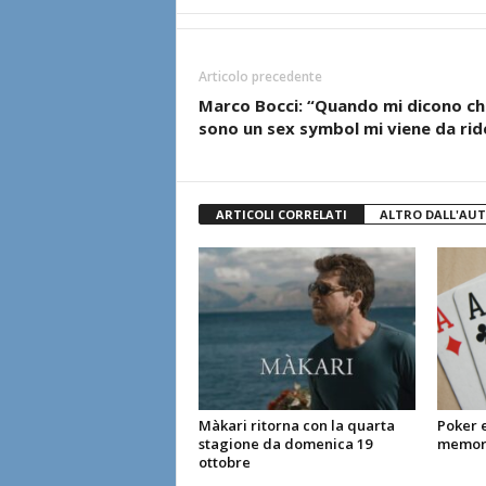
l
i
Articolo precedente
Marco Bocci: “Quando mi dicono ch
a
sono un sex symbol mi viene da rid
n
e
ARTICOLI CORRELATI
ALTRO DALL'AU
Màkari ritorna con la quarta
Poker 
stagione da domenica 19
memora
ottobre