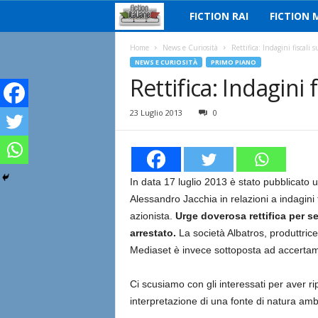
FICTION RAI
FICTION 
F
i
Home
News e Curiosità
Rettifica: Indagini fiscali s
NEWS E CURIOSITÀ
PRIMO PIANO
Rettifica: Indagini 
c
t
23 Luglio 2013
0
i
o
In data 17 luglio 2013 è stato pubblicato u
Alessandro Jacchia in relazioni a indagini f
n
azionista.
Urge doverosa rettifica per s
arrestato.
La società Albatros, produttrice
I
Mediaset è invece sottoposta ad accertamen
t
Ci scusiamo con gli interessati per aver ripo
a
interpretazione di una fonte di natura amb