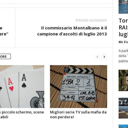
Tor
Articolo successivo
RAI
e
Il commissario Montalbano è il
lug
ere”
campione d’ascolti di luglio 2013
Mr.Fi
A part
della 
TORE
palins
e piccolo schermo, scene
Migliori serie TV sulla mafia da
bili
non perdere!