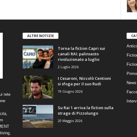
ALTRE NOTIZIE
CA
Antici
Torna la fiction Capri sui
canali RAI: palinsesto
Fictio
rivoluzionato a luglio
Ficti
2 Luglio 2026
Primo
I Cesaroni, Niccolò Centioni
News 
si sfoga per il suo Rudi
19 Giugno 2026
Facce
i rete
one
Interv
Su Rai 1 arriva la fiction sulla
strage di Pizzolungo
cità,
om
20 Maggio 2026
NMENT
ising,