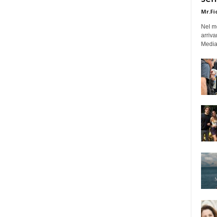
Mr.Fi
Nel mo
arriva
Medias