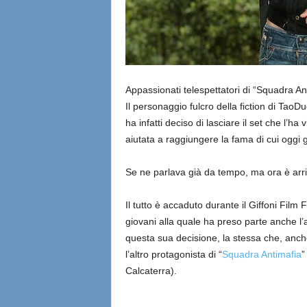
Appassionati telespettatori di “Squadra A
Il personaggio fulcro della fiction di TaoD
ha infatti deciso di lasciare il set che l’h
aiutata a raggiungere la fama di cui oggi 
Se ne parlava già da tempo, ma ora è arriva
Il tutto è accaduto durante il Giffoni Film
giovani alla quale ha preso parte anche l’a
questa sua decisione, la stessa che, anc
l’altro protagonista di “
Squadra Antimafia
”
Calcaterra).