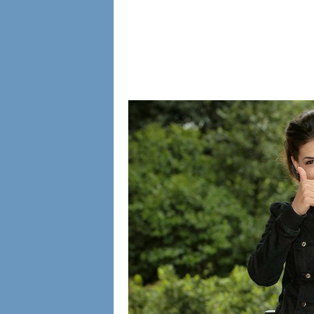
l
i
a
n
e