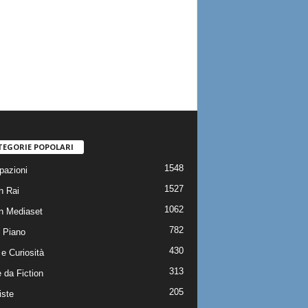
TEGORIE POPOLARI
1548
pazioni
1527
n Rai
1062
on Mediaset
782
 Piano
430
e Curiosità
313
 da Fiction
205
iste