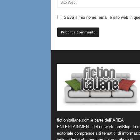
Salva il mio nome, email e sito web in q
fictionitaliane.com è parte dell' AREA
ENTERTAINMENT del network IsayBlog! la cu
editoriale comprende siti tematici di informazi
indipendente che contano sul contributo di