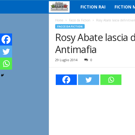
FICTION RAI
FICTION 
F
i
Home
Facce da Fiction
Rosy Abate lascia definitiv
FACCE DA FICTION
Rosy Abate lascia
c
Antimafia
t
i
29 Luglio 2014
0
o
n
I
t
a