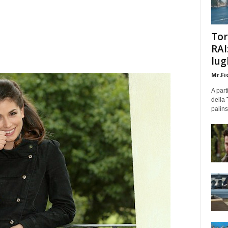
Tor
RAI
lug
Mr.Fi
A part
della 
palins