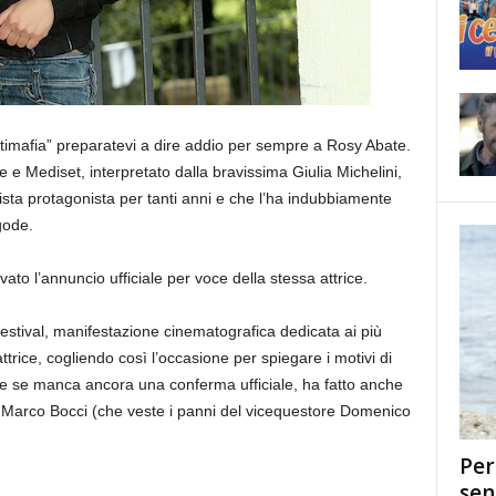
ntimafia” preparatevi a dire addio per sempre a Rosy Abate.
ue e Mediset, interpretato dalla bravissima Giulia Michelini,
a vista protagonista per tanti anni e che l’ha indubbiamente
gode.
to l’annuncio ufficiale per voce della stessa attrice.
 Festival, manifestazione cinematografica dedicata ai più
ttrice, cogliendo così l’occasione per spiegare i motivi di
he se manca ancora una conferma ufficiale, ha fatto anche
 Marco Bocci (che veste i panni del vicequestore Domenico
Per
sen