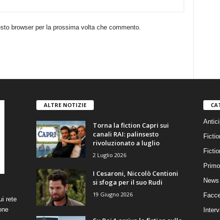
uesto browser per la prossima volta che commento.
ALTRE NOTIZIE
CA
Antici
Torna la fiction Capri sui
canali RAI: palinsesto
Fictio
rivoluzionato a luglio
Ficti
2 Luglio 2026
Primo
I Cesaroni, Niccolò Centioni
News 
si sfoga per il suo Rudi
19 Giugno 2026
Facce
i rete
one
Interv