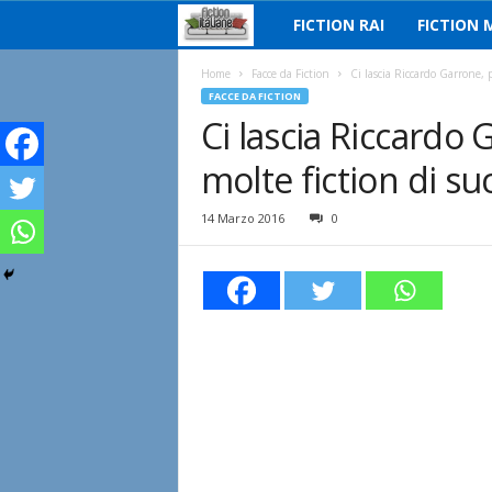
FICTION RAI
FICTION 
F
i
Home
Facce da Fiction
Ci lascia Riccardo Garrone, p
FACCE DA FICTION
Ci lascia Riccardo 
c
molte fiction di su
t
i
14 Marzo 2016
0
o
n
I
t
a