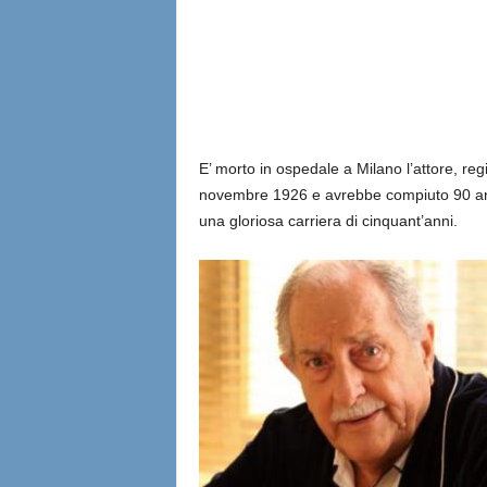
l
i
a
n
E’ morto in ospedale a Milano l’attore, re
novembre 1926 e avrebbe compiuto 90 ann
e
una gloriosa carriera di cinquant’anni.