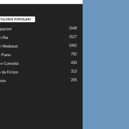
TEGORIE POPOLARI
1548
pazioni
1527
n Rai
1062
on Mediaset
782
 Piano
430
e Curiosità
313
 da Fiction
205
iste