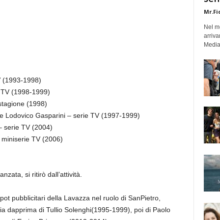
Mr.Fi
Nel mo
arriva
Medias
TV (1993-1998)
e TV (1998-1999)
stagione (1998)
i e Lodovico Gasparini – serie TV (1997-1999)
– serie TV (2004)
– miniserie TV (2006)
ata, si ritirò dall’attività.
pot pubblicitari della Lavazza nel ruolo di SanPietro,
ia dapprima di Tullio Solenghi(1995-1999), poi di Paolo