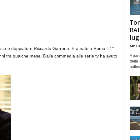
Tor
RAI
lug
Mr.Fi
gista e doppiatore Riccardo Garrone. Era nato a Roma il 1°
i tra qualche mese. Dalla commedia alle serie tv ha avuto
A part
della 
palins