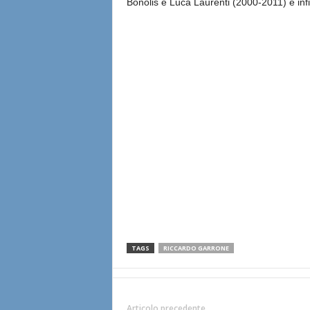
Bonolis e Luca Laurenti (2000-2011) e inf
TAGS
RICCARDO GARRONE
Articolo precedente