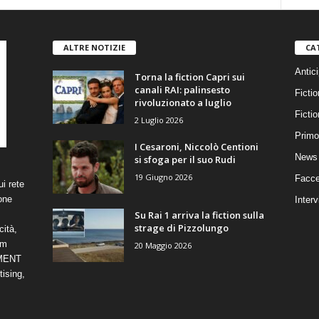
ALTRE NOTIZIE
CA
Antici
Torna la fiction Capri sui
canali RAI: palinsesto
Fictio
rivoluzionato a luglio
Ficti
2 Luglio 2026
Primo
I Cesaroni, Niccolò Centioni
News 
si sfoga per il suo Rudi
19 Giugno 2026
Facce
i rete
one
Interv
Su Rai 1 arriva la fiction sulla
strage di Pizzolungo
cità,
om
20 Maggio 2026
NMENT
ising,