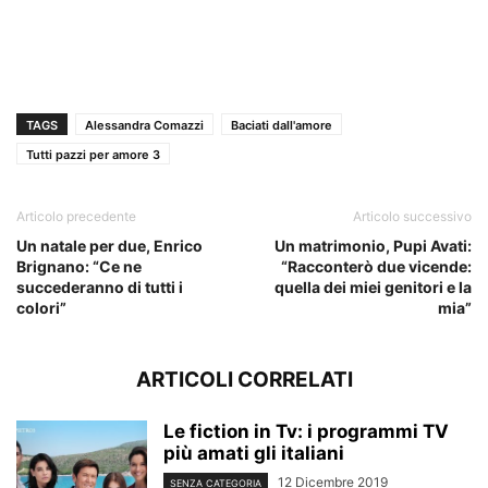
TAGS
Alessandra Comazzi
Baciati dall'amore
Tutti pazzi per amore 3
Articolo precedente
Articolo successivo
Un natale per due, Enrico
Un matrimonio, Pupi Avati:
Brignano: “Ce ne
“Racconterò due vicende:
succederanno di tutti i
quella dei miei genitori e la
colori”
mia”
ARTICOLI CORRELATI
Le fiction in Tv: i programmi TV
più amati gli italiani
12 Dicembre 2019
SENZA CATEGORIA