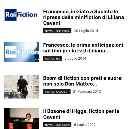
Francesco, iniziate a Spoleto le
riprese della minifiction di Liliana
Cavani
20 Luglio 2014
NEWS E CURIOSITÀ
Francesco, le prime anticipazioni
sul film per la tv di Liliana...
8 Luglio 2014
FICTION RAI
Boom di fiction con preti e suore:
non solo Don Matteo...
21 Febbraio 2013
FICTION MEDIASET
Il Bosone di Higgs, fiction per la
Cavani
9 Luglio 2012
NEWS E CURIOSITÀ