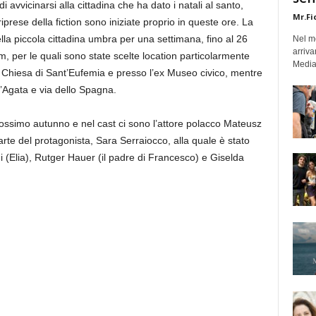
i avvicinarsi alla cittadina che ha dato i natali al santo,
Mr.Fi
riprese della fiction sono iniziate proprio in queste ore. La
 nella piccola cittadina umbra per una settimana, fino al 26
Nel mo
arriva
lm, per le quali sono state scelte location particolarmente
Medias
ella Chiesa di Sant’Eufemia e presso l’ex Museo civico, mentre
nt’Agata e via dello Spagna.
rossimo autunno e nel cast ci sono l’attore polacco Mateusz
arte del protagonista, Sara Serraiocco, alla quale è stato
oni (Elia), Rutger Hauer (il padre di Francesco) e Giselda