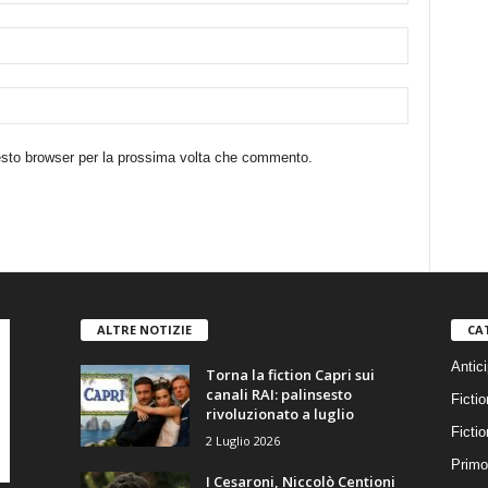
uesto browser per la prossima volta che commento.
ALTRE NOTIZIE
CA
Antici
Torna la fiction Capri sui
canali RAI: palinsesto
Fictio
rivoluzionato a luglio
Ficti
2 Luglio 2026
Primo
I Cesaroni, Niccolò Centioni