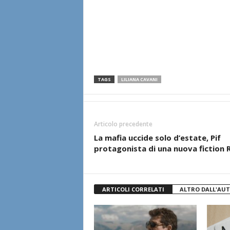
TAGS
LILIANA CAVANI
Articolo precedente
La mafia uccide solo d’estate, Pif
protagonista di una nuova fiction R
ARTICOLI CORRELATI
ALTRO DALL'AU