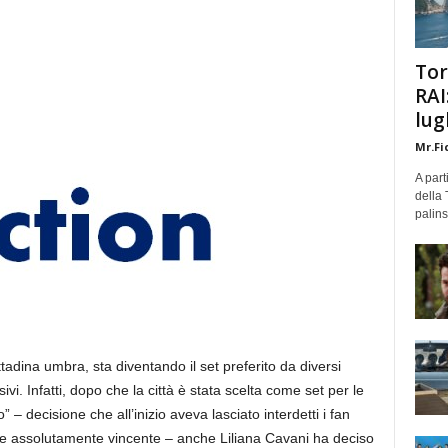
Tor
RAI
lug
Mr.Fi
A part
della 
palins
tadina umbra, sta diventando il set preferito da diversi
sivi. Infatti, dopo che la città è stata scelta come set per le
– decisione che all’inizio aveva lasciato interdetti i fan
sere assolutamente vincente – anche Liliana Cavani ha deciso