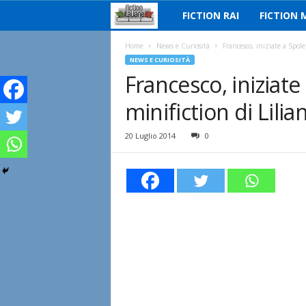
FICTION RAI
FICTION 
F
i
Home
News e Curiosità
Francesco, iniziate a Spole
NEWS E CURIOSITÀ
Francesco, iniziate
c
minifiction di Lili
t
i
20 Luglio 2014
0
o
n
I
t
a