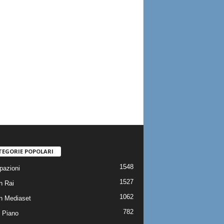
TEGORIE POPOLARI
1548
pazioni
1527
n Rai
1062
on Mediaset
782
 Piano