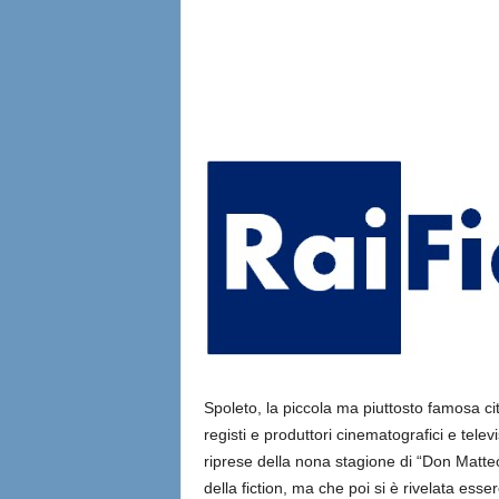
l
i
a
n
e
Spoleto, la piccola ma piuttosto famosa cit
registi e produttori cinematografici e televi
riprese della nona stagione di “Don Matteo” 
della fiction, ma che poi si è rivelata es