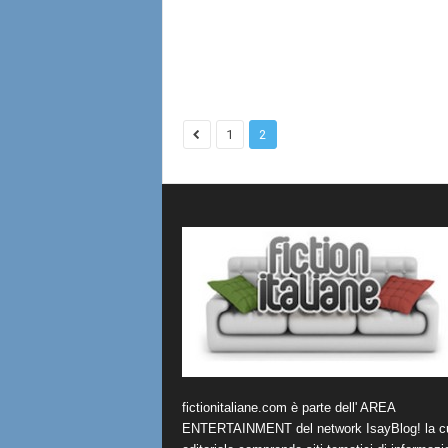
1
2
fictionitaliane.com è parte dell' AREA
ENTERTAINMENT del network IsayBlog! la cu