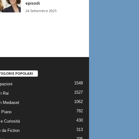
episodi
24 Settembre 2025
TEGORIE POPOLARI
1548
pazioni
1527
n Rai
1062
on Mediaset
782
 Piano
430
e Curiosità
313
 da Fiction
205