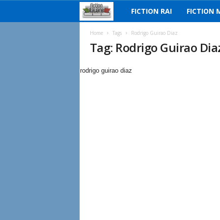
FICTION RAI
FICTION 
F
i
Home
Tags
Rodrigo Guirao Diaz
Tag: Rodrigo Guirao Dia
c
rodrigo guirao diaz
t
i
o
n
I
t
a