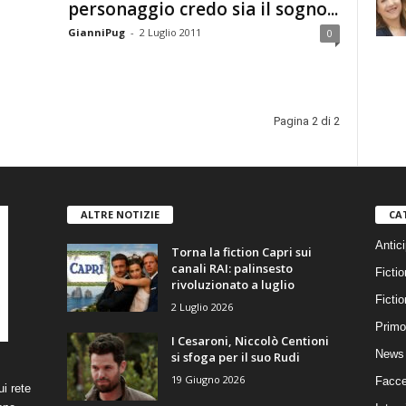
personaggio credo sia il sogno...
GianniPug
-
2 Luglio 2011
0
Pagina 2 di 2
ALTRE NOTIZIE
CA
Antici
Torna la fiction Capri sui
canali RAI: palinsesto
Fictio
rivoluzionato a luglio
Ficti
2 Luglio 2026
Primo
I Cesaroni, Niccolò Centioni
News 
si sfoga per il suo Rudi
19 Giugno 2026
Facce
i rete