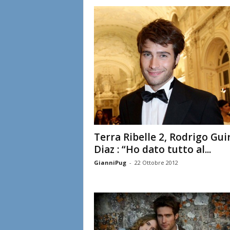
l
i
a
n
e
Terra Ribelle 2, Rodrigo Gui
Diaz : “Ho dato tutto al...
GianniPug
-
22 Ottobre 2012