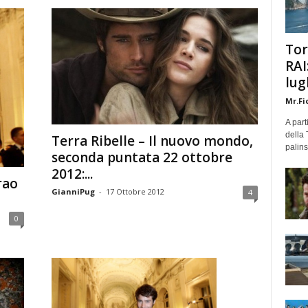
Tor
RAI
lug
Mr.Fi
A part
della 
Terra Ribelle – Il nuovo mondo,
palins
seconda puntata 22 ottobre
2012:...
rao
GianniPug
-
17 Ottobre 2012
4
0