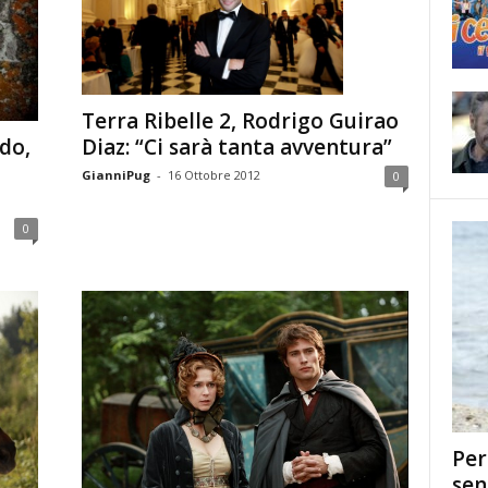
Terra Ribelle 2, Rodrigo Guirao
do,
Diaz: “Ci sarà tanta avventura”
GianniPug
-
16 Ottobre 2012
0
0
Per
sen