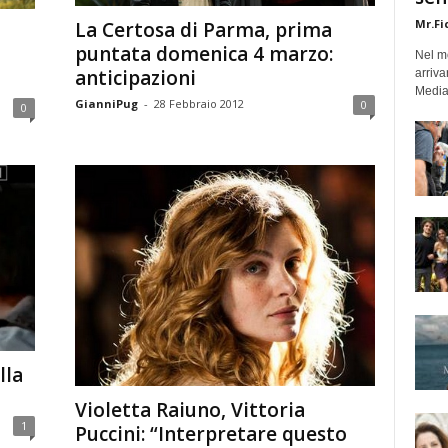
Mr.Fi
La Certosa di Parma, prima
puntata domenica 4 marzo:
Nel mo
anticipazioni
arriva
Medias
GianniPug
-
28 Febbraio 2012
0
0
lla
Violetta Raiuno, Vittoria
1
Puccini: “Interpretare questo