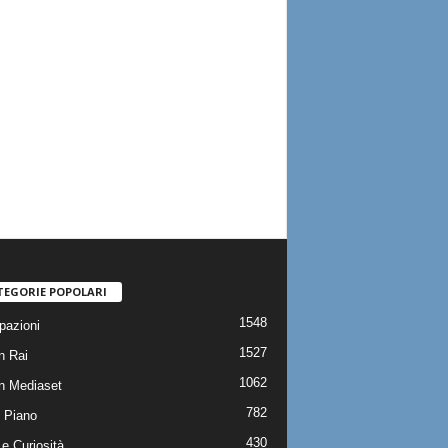
TEGORIE POPOLARI
1548
pazioni
1527
n Rai
1062
on Mediaset
782
 Piano
430
e Curiosità