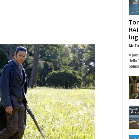
Tor
RAI
lug
Mr.Fi
A part
della 
palins