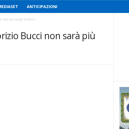
MEDIASET
ANTICIPAZIONI
on sarà più Iacopo Vincenzi
brizio Bucci non sarà più