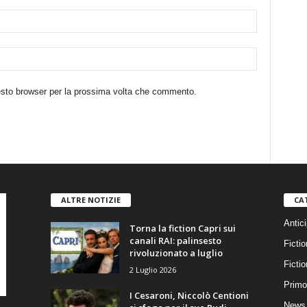
uesto browser per la prossima volta che commento.
ALTRE NOTIZIE
CA
Antici
Torna la fiction Capri sui
canali RAI: palinsesto
Fictio
rivoluzionato a luglio
Ficti
2 Luglio 2026
Primo
I Cesaroni, Niccolò Centioni
News 