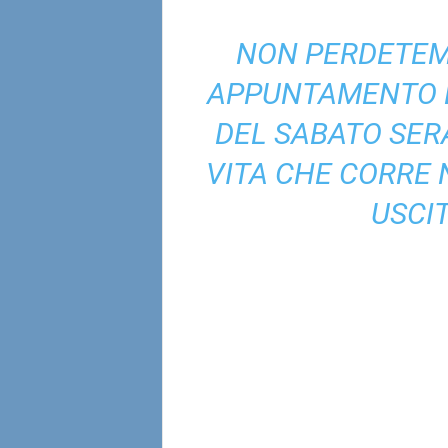
NON PERDETEMI
APPUNTAMENTO È
DEL SABATO SER
VITA CHE CORRE
N
USCI