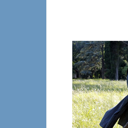
l
i
a
n
e