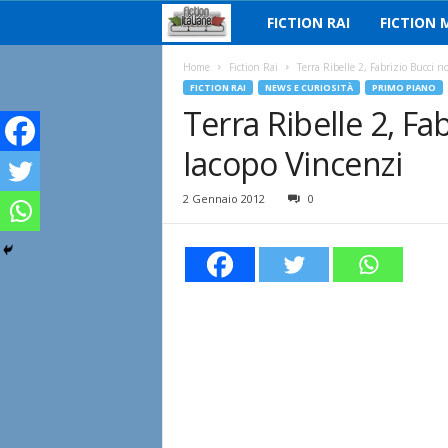
FICTION RAI
FICTION 
F
i
Home
Fiction Rai
Terra Ribelle 2, Fabrizio Bucci n
FICTION RAI
NEWS E CURIOSITÀ
PRIMO PIANO
Terra Ribelle 2, Fa
c
Iacopo Vincenzi
t
i
2 Gennaio 2012
0
o
n
I
t
a