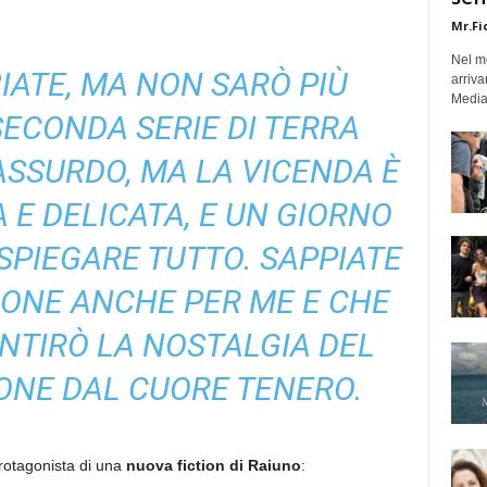
Mr.Fi
Nel mo
IATE, MA NON SARÒ PIÙ
arriva
Medias
ECONDA SERIE DI TERRA
ASSURDO, MA LA VICENDA È
E DELICATA, E UN GIORNO
 SPIEGARE TUTTO. SAPPIATE
IONE ANCHE PER ME E CHE
ENTIRÒ LA NOSTALGIA DEL
ONE DAL CUORE TENERO.
protagonista di una
nuova fiction di Raiuno
: