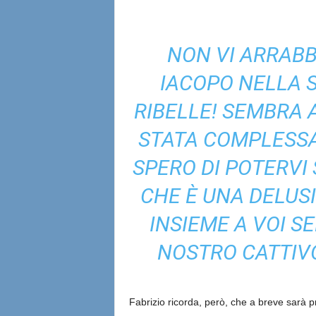
NON VI ARRABB
IACOPO NELLA S
RIBELLE! SEMBRA 
STATA COMPLESSA 
SPERO DI POTERVI
CHE È UNA DELUS
INSIEME A VOI S
NOSTRO CATTIV
Fabrizio ricorda, però, che a breve sarà 