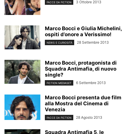
3 Ottobre 2013
FACCE DA FICTION
Marco Bocci e Giulia Michelini,
ospiti d’onore a Verissimo!
28 Settembre 2013
NEWS E CURIOSITÀ
Marco Bocci, protagonista di
Squadra Antimafia, di nuovo
single?
6 Settembre 2013
FICTION MEDIASET
Marco Bocci presenta due film
alla Mostra del Cinema di
Venezia
28 Agosto 2013
FACCE DA FICTION
Squadra Antimafia 5, le