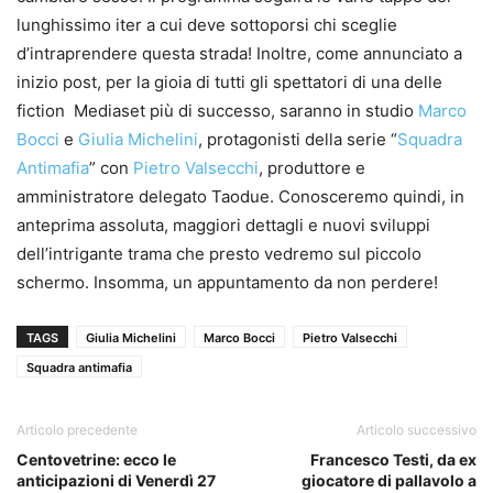
lunghissimo iter a cui deve sottoporsi chi sceglie
d’intraprendere questa strada! Inoltre, come annunciato a
inizio post, per la gioia di tutti gli spettatori di una delle
fiction Mediaset più di successo, saranno in studio
Marco
Bocci
e
Giulia Michelini
, protagonisti della serie “
Squadra
Antimafia
” con
Pietro Valsecchi
, produttore e
amministratore delegato Taodue. Conosceremo quindi, in
anteprima assoluta, maggiori dettagli e nuovi sviluppi
dell’intrigante trama che presto vedremo sul piccolo
schermo. Insomma, un appuntamento da non perdere!
TAGS
Giulia Michelini
Marco Bocci
Pietro Valsecchi
Squadra antimafia
Articolo precedente
Articolo successivo
Centovetrine: ecco le
Francesco Testi, da ex
anticipazioni di Venerdì 27
giocatore di pallavolo a