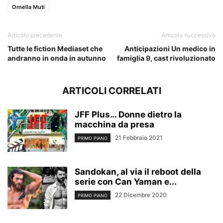
Ornella Muti
Articolo precedente
Articolo successivo
Tutte le fiction Mediaset che
Anticipazioni Un medico in
andranno in onda in autunno
famiglia 9, cast rivoluzionato
ARTICOLI CORRELATI
JFF Plus… Donne dietro la
macchina da presa
21 Febbraio 2021
PRIMO PIANO
Sandokan, al via il reboot della
serie con Can Yaman e...
22 Dicembre 2020
PRIMO PIANO