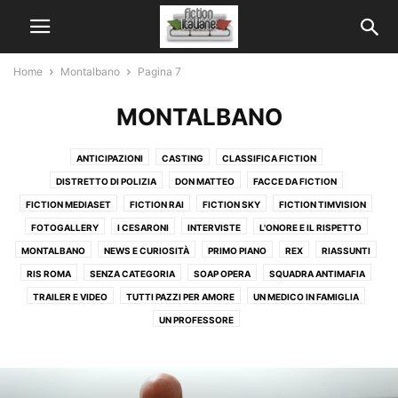
Home
Montalbano
Pagina 7
MONTALBANO
ANTICIPAZIONI
CASTING
CLASSIFICA FICTION
DISTRETTO DI POLIZIA
DON MATTEO
FACCE DA FICTION
FICTION MEDIASET
FICTION RAI
FICTION SKY
FICTION TIMVISION
FOTOGALLERY
I CESARONI
INTERVISTE
L'ONORE E IL RISPETTO
MONTALBANO
NEWS E CURIOSITÀ
PRIMO PIANO
REX
RIASSUNTI
RIS ROMA
SENZA CATEGORIA
SOAP OPERA
SQUADRA ANTIMAFIA
TRAILER E VIDEO
TUTTI PAZZI PER AMORE
UN MEDICO IN FAMIGLIA
UN PROFESSORE