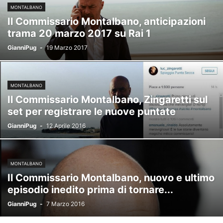
MONTALBANO
Il Commissario Montalbano, anticipazioni
trama 20 marzo 2017 su Rai 1
GianniPug
-
19 Marzo 2017
MONTALBANO
Il Commissario Montalbano, Zingaretti sul
set per registrare le nuove puntate
GianniPug
-
12 Aprile 2016
MONTALBANO
Il Commissario Montalbano, nuovo e ultimo
episodio inedito prima di tornare...
GianniPug
-
7 Marzo 2016