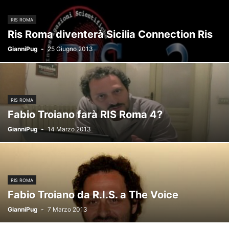
RIS ROMA
Ris Roma diventerà Sicilia Connection Ris
GianniPug
-
25 Giugno 2013
RIS ROMA
Fabio Troiano farà RIS Roma 4?
GianniPug
-
14 Marzo 2013
RIS ROMA
Fabio Troiano da R.I.S. a The Voice
GianniPug
-
7 Marzo 2013