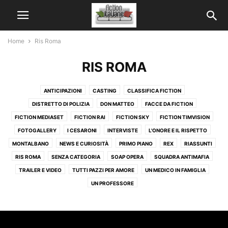
Home
Ris Roma
RIS ROMA
ANTICIPAZIONI
CASTING
CLASSIFICA FICTION
DISTRETTO DI POLIZIA
DON MATTEO
FACCE DA FICTION
FICTION MEDIASET
FICTION RAI
FICTION SKY
FICTION TIMVISION
FOTOGALLERY
I CESARONI
INTERVISTE
L'ONORE E IL RISPETTO
MONTALBANO
NEWS E CURIOSITÀ
PRIMO PIANO
REX
RIASSUNTI
RIS ROMA
SENZA CATEGORIA
SOAP OPERA
SQUADRA ANTIMAFIA
TRAILER E VIDEO
TUTTI PAZZI PER AMORE
UN MEDICO IN FAMIGLIA
UN PROFESSORE