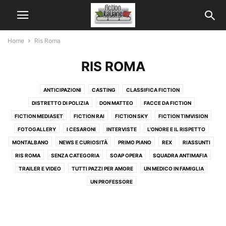
Home
Ris Roma
RIS ROMA
ANTICIPAZIONI
CASTING
CLASSIFICA FICTION
DISTRETTO DI POLIZIA
DON MATTEO
FACCE DA FICTION
FICTION MEDIASET
FICTION RAI
FICTION SKY
FICTION TIMVISION
FOTOGALLERY
I CESARONI
INTERVISTE
L'ONORE E IL RISPETTO
MONTALBANO
NEWS E CURIOSITÀ
PRIMO PIANO
REX
RIASSUNTI
RIS ROMA
SENZA CATEGORIA
SOAP OPERA
SQUADRA ANTIMAFIA
TRAILER E VIDEO
TUTTI PAZZI PER AMORE
UN MEDICO IN FAMIGLIA
UN PROFESSORE