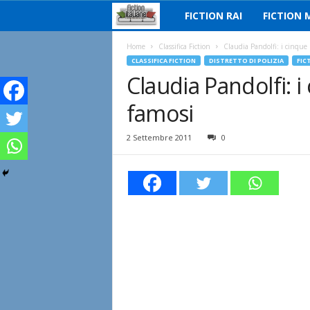
FICTION RAI
FICTION 
F
i
Home
Classifica Fiction
Claudia Pandolfi: i cinque
CLASSIFICA FICTION
DISTRETTO DI POLIZIA
FIC
Claudia Pandolfi: 
c
famosi
t
i
2 Settembre 2011
0
o
n
I
t
a