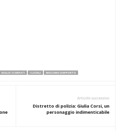
GIULIO SCARPATI
I LICEALI
MASSIMO DAPPORTO
Articolo successivo
Distretto di polizia: Giulia Corsi, un
ione
personaggio indimenticabile