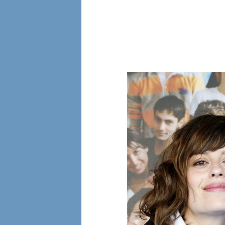
l
i
a
n
e