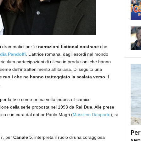
 drammatici per le
narrazioni fictional nostrane
che
dia Pandolfi
. L’attrice romana, dagli esordi nel mondo
riculum partecipazioni di rilievo in produzioni che hanno
ieme dell’intrattenimento all’italiana. Di seguito una
 ruoli che ne hanno tratteggiato la scalata verso il
.
 per la tv e come prima volta indossa il camice
gione della serie proposta nel 1993 da
Rai Due
. Alle prese
rico e in cura dal dottor Paolo Magri (
Massimo Dapporto
), si
Per
07, per
Canale 5
, interpreta il ruolo di una coraggiosa
sen