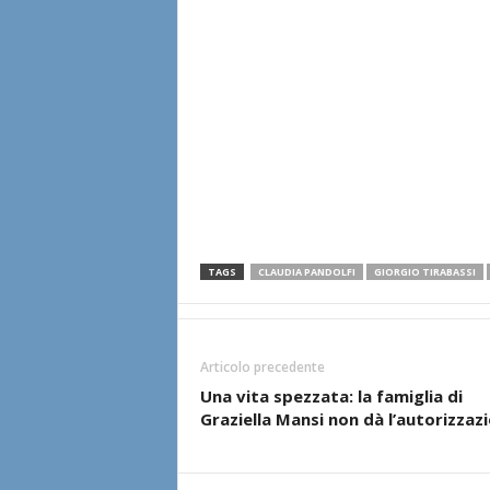
TAGS
CLAUDIA PANDOLFI
GIORGIO TIRABASSI
Articolo precedente
Una vita spezzata: la famiglia di
Graziella Mansi non dà l’autorizzaz