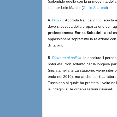
(splendido quello con la primogenita della
il dottor Lele Martini (
Giulio Scarpati
).
4
.
I liceali
. Approda tra i banchi di scuola 
dove si occupa della preparazione dei ragazz
professoressa Enrica Sabatini
, la cui c
appassionerà soprattutto la relazione con i
di italiano.
5
.
Distretto di polizia
. In assoluto il perso
notorietà. Non soltanto per la longeva par
(iniziata nella terza stagione, viene interr
onda nel 2010), ma anche per il carattere
Tuscolano al quale ha prestato il volto ne
le indagini sulle organizzazioni criminali.