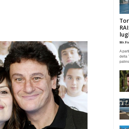
Tor
RAI
lug
Mr.Fi
A part
della 
palins