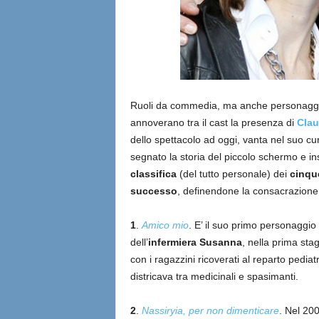
Ruoli da commedia, ma anche personaggi
annoverano tra il cast la presenza di
Clau
dello spettacolo ad oggi, vanta nel suo cur
segnato la storia del piccolo schermo e ins
classifica
(del tutto personale) dei
cinque
successo
, definendone la consacrazione
1
.
Amico mio
. E’ il suo primo personaggio
dell’
infermiera Susanna
, nella prima sta
con i ragazzini ricoverati al reparto pediat
districava tra medicinali e spasimanti.
2
.
Nassiryia, per non dimenticare
. Nel 20