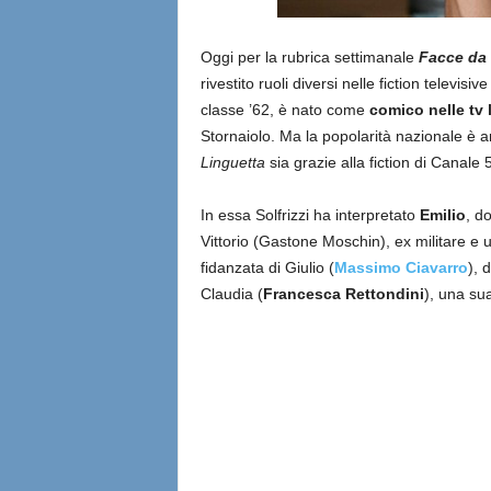
Oggi per la rubrica settimanale
Facce da 
rivestito ruoli diversi nelle fiction televisi
classe ’62, è nato come
comico nelle tv 
Stornaiolo. Ma la popolarità nazionale è ar
Linguetta
sia grazie alla fiction di Canale 
In essa Solfrizzi ha interpretato
Emilio
, d
Vittorio (Gastone Moschin), ex militare e 
fidanzata di Giulio (
Massimo Ciavarro
), 
Claudia (
Francesca Rettondini
), una su