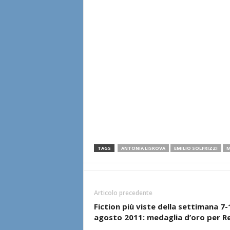
TAGS
ANTONIA LISKOVA
EMILIO SOLFRIZZI
M
Articolo precedente
Fiction più viste della settimana 7-
agosto 2011: medaglia d’oro per R