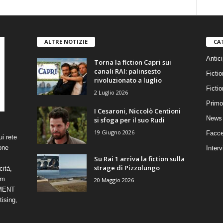
ALTRE NOTIZIE
CA
Antici
Torna la fiction Capri sui
canali RAI: palinsesto
Fictio
rivoluzionato a luglio
Ficti
2 Luglio 2026
Primo
I Cesaroni, Niccolò Centioni
News 
si sfoga per il suo Rudi
19 Giugno 2026
Facce
i rete
one
Interv
Su Rai 1 arriva la fiction sulla
strage di Pizzolungo
cità,
om
20 Maggio 2026
NMENT
ising,