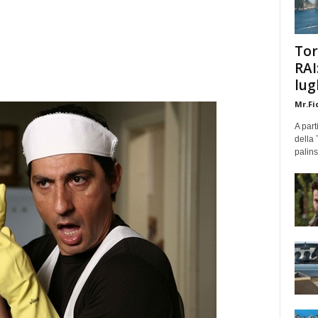
Tor
RAI
lug
Mr.Fi
A part
della 
palins