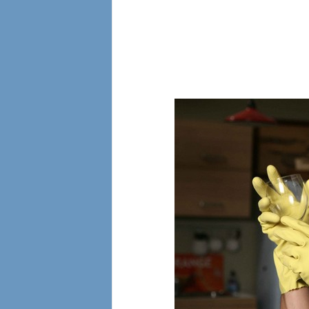
l
i
a
n
e