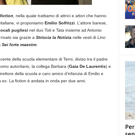
fiction
,
nella quale trattiamo di attrici e attori che hanno
ve italiane, vi proponiamo
Emilio Solfrizzi
. L’attore barese,
locali pugliesi
nel duo Toti e Tata insieme ad Antonio
rivato sia grazie a
Striscia la Notizia
nelle vesti di
Lino
5
Sei forte maestro
.
ocente della scuola elementare di Terni, diviso tra il padre
uomo autoritario, la collega Barbara (
Gaia De Laurentis
) e
direttore della scuola e caro amico d’infanzia di Emilio e
a ex. La fiction è andata in onda per due anni.
Per
sen