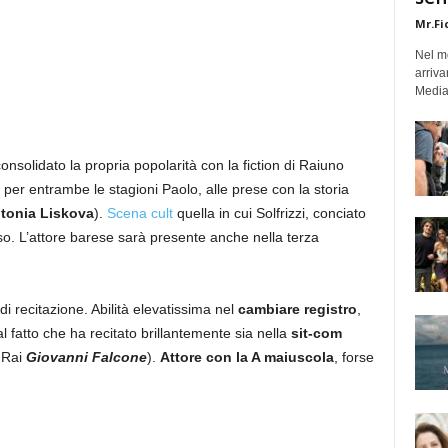
Mr.Fi
Nel mo
arriva
Medias
onsolidato la propria popolarità con la fiction di Raiuno
 per entrambe le stagioni Paolo, alle prese con la storia
ntonia Liskova
).
Scena cult
quella in cui Solfrizzi, conciato
o. L’attore barese sarà presente anche nella terza
di recitazione. Abilità elevatissima nel
cambiare registro
,
 fatto che ha recitato brillantemente sia nella
sit-com
 Rai
Giovanni Falcone
).
Attore con la A maiuscola
, forse