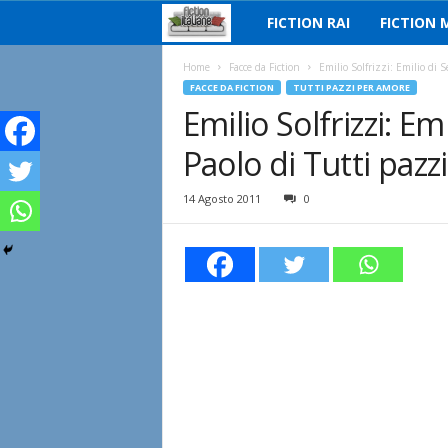
FICTION RAI
FICTION 
F
i
Home
Facce da Fiction
Emilio Solfrizzi: Emilio di S
FACCE DA FICTION
TUTTI PAZZI PER AMORE
Emilio Solfrizzi: Em
c
Paolo di Tutti paz
t
i
14 Agosto 2011
0
o
n
I
t
a