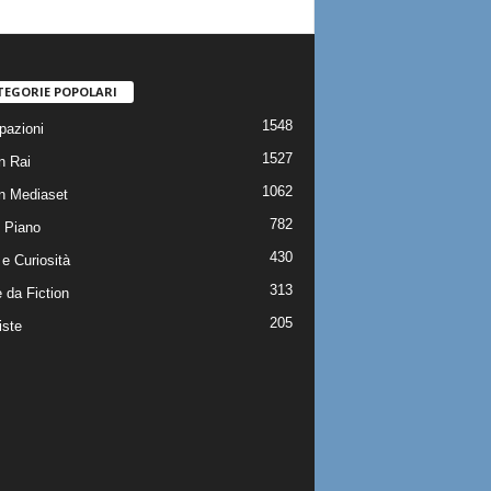
TEGORIE POPOLARI
1548
pazioni
1527
n Rai
1062
on Mediaset
782
 Piano
430
e Curiosità
313
 da Fiction
205
iste