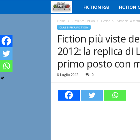
FICTION RAI
FICTION 
F
i
Home
Classifica Fiction
Fiction più viste della sett
CLASSIFICA FICTION
Fiction più viste de
c
2012: la replica di
t
primo posto con me
i
8 Luglio 2012
0
o
n
I
t
a