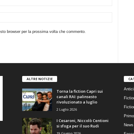
uesto browser per la prossima volta che commento.
ALTRE NOTIZIE
CA
Antici
Torna la fiction Capri sui
canali RAI: palinsesto
Fictio
rivoluzionato a luglio
Ficti
2 Luglio 2026
Primo
I Cesaroni, Niccolò Centioni
News 
si sfoga per il suo Rudi
19 Giugno 2026
Facce