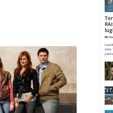
Tor
RAI
lug
Mr.Fi
A part
della 
palins