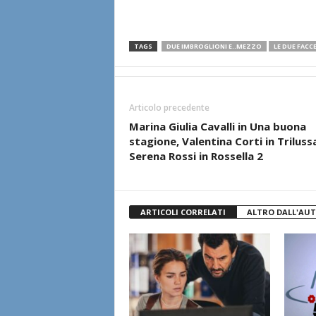
TAGS
DUE IMBROGLIONI E..MEZZO
LE DUE FACC
Articolo precedente
Marina Giulia Cavalli in Una buona
stagione, Valentina Corti in Triluss
Serena Rossi in Rossella 2
ARTICOLI CORRELATI
ALTRO DALL'AU