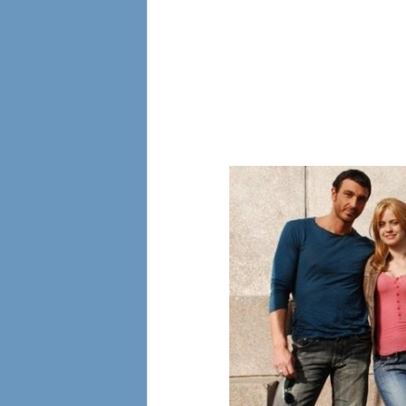
l
i
a
n
e