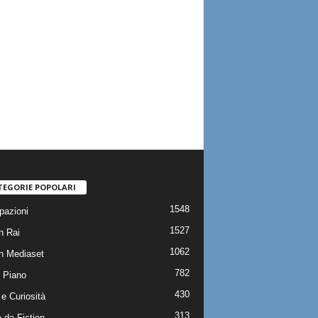
TEGORIE POPOLARI
1548
pazioni
1527
n Rai
1062
on Mediaset
782
 Piano
430
e Curiosità
313
 da Fiction