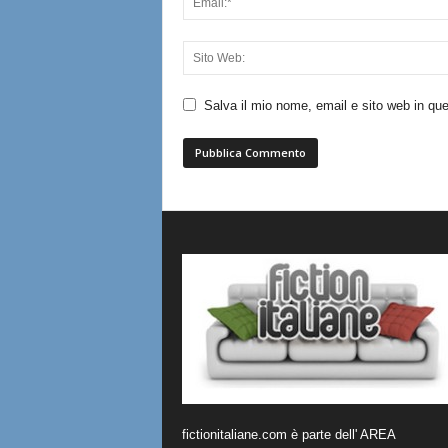
Salva il mio nome, email e sito web in q
fictionitaliane.com è parte dell' AREA