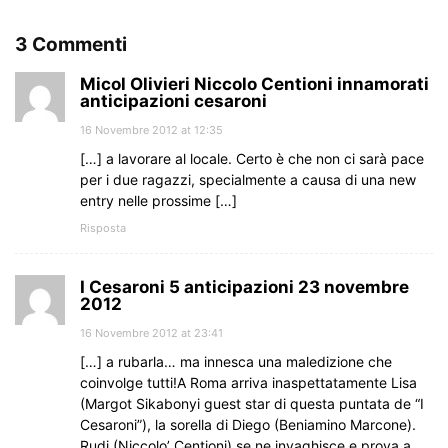
3 Commenti
Micol Olivieri Niccolo Centioni innamorati
anticipazioni cesaroni
16 Novembre 2012 at 12:35
[…] a lavorare al locale. Certo è che non ci sarà pace
per i due ragazzi, specialmente a causa di una new
entry nelle prossime […]
Risposta
I Cesaroni 5 anticipazioni 23 novembre
2012
16 Novembre 2012 at 23:41
[…] a rubarla… ma innesca una maledizione che
coinvolge tutti!A Roma arriva inaspettatamente Lisa
(Margot Sikabonyi guest star di questa puntata de “I
Cesaroni”), la sorella di Diego (Beniamino Marcone).
Rudi (Niccolo’ Centioni) se ne invaghisce e prova a