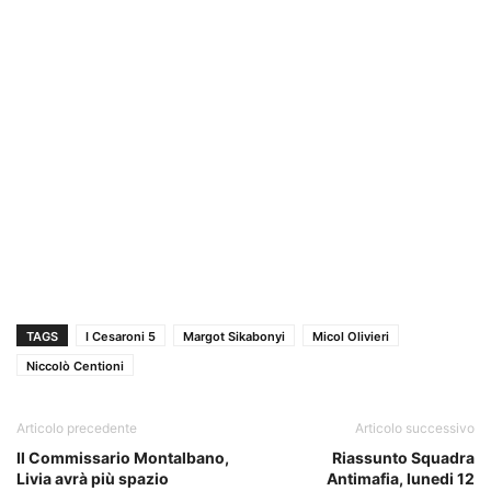
TAGS
I Cesaroni 5
Margot Sikabonyi
Micol Olivieri
Niccolò Centioni
Articolo precedente
Articolo successivo
Il Commissario Montalbano,
Riassunto Squadra
Livia avrà più spazio
Antimafia, lunedi 12