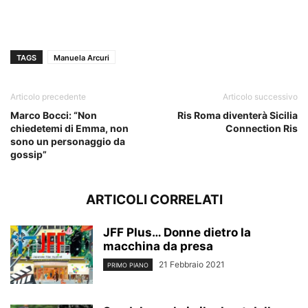
TAGS
Manuela Arcuri
Articolo precedente
Articolo successivo
Marco Bocci: “Non
Ris Roma diventerà Sicilia
chiedetemi di Emma, non
Connection Ris
sono un personaggio da
gossip”
ARTICOLI CORRELATI
JFF Plus… Donne dietro la
macchina da presa
21 Febbraio 2021
PRIMO PIANO