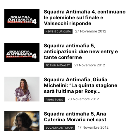
Squadra Antimafia 4, continuano
le polemiche sul finale e
Valsecchi risponde
27 Novembre 2012
NEWS E CURIOSITÀ
Squadra antimafia 5,
anticipazioni: due new entry e
tante conferme
21 Novembre 2012
FICTION MEDIASET
Squadra Antimafia, Giulia
Michelini: “La quinta stagione
sarà l’ultima per Rosy...
20 Novembre 2012
PRIMO PIANO
Squadra antimafia 5, Ana
Caterina Morariu nel cast
17 Novembre 2012
SQUADRA ANTIMAFIA