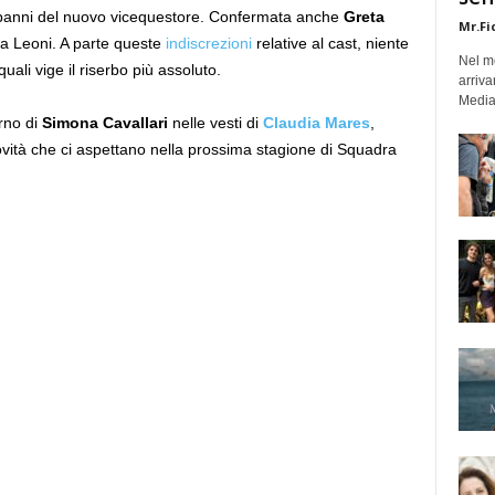
à i panni del nuovo vicequestore. Confermata anche
Greta
Mr.Fi
ca Leoni. A parte queste
indiscrezioni
relative al cast, niente
Nel mo
uali vige il riserbo più assoluto.
arriva
Medias
rno di
Simona Cavallari
nelle vesti di
Claudia Mares
,
ovità che ci aspettano nella prossima stagione di Squadra