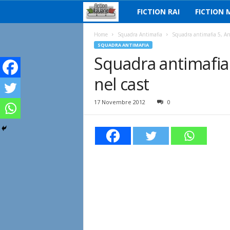
FICTION RAI
FICTION 
F
i
Home
Squadra Antimafia
Squadra antimafia 5, An
SQUADRA ANTIMAFIA
Squadra antimafia
c
nel cast
t
i
17 Novembre 2012
0
o
n
I
t
a