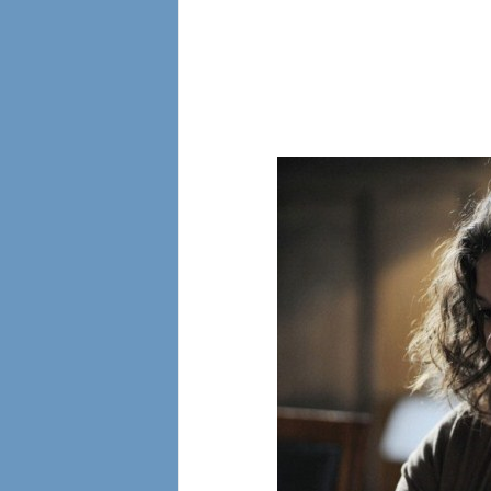
l
i
a
n
e