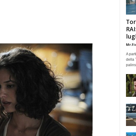
Tor
RAI
lug
Mr.Fi
A part
della 
palins