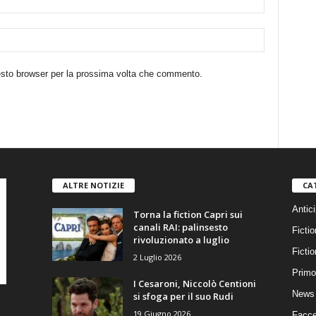
uesto browser per la prossima volta che commento.
ALTRE NOTIZIE
CA
Antici
Torna la fiction Capri sui
canali RAI: palinsesto
Fictio
rivoluzionato a luglio
Ficti
2 Luglio 2026
Primo
I Cesaroni, Niccolò Centioni
News 
si sfoga per il suo Rudi
19 Giugno 2026
Facce