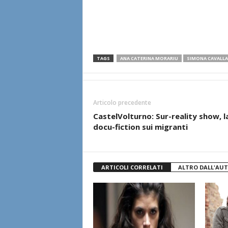
TAGS
ANA CATERINA MORARIU
SIMONA CAVALLA
Articolo precedente
CastelVolturno: Sur-reality show, l
docu-fiction sui migranti
ARTICOLI CORRELATI
ALTRO DALL'AU