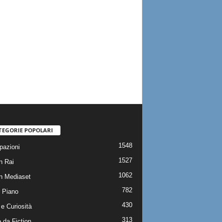
TEGORIE POPOLARI
1548
pazioni
1527
n Rai
1062
on Mediaset
782
 Piano
430
e Curiosità
313
 da Fiction