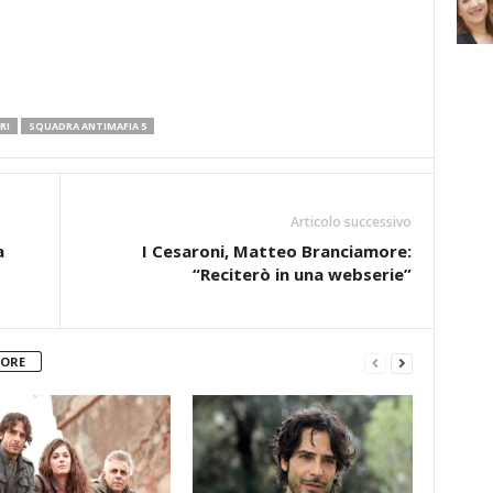
RI
SQUADRA ANTIMAFIA 5
Articolo successivo
a
I Cesaroni, Matteo Branciamore:
“Reciterò in una webserie”
TORE