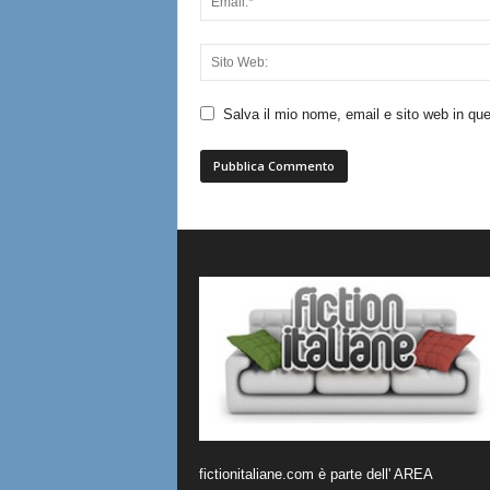
Salva il mio nome, email e sito web in q
fictionitaliane.com è parte dell' AREA