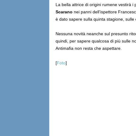
La bella attrice di origini rumene vestir
Scara
no
nei panni dell’ispettore Frances
è dato sapere sulla quinta stagione, sulle q
Nessuna novità neanche sul presunto rito
quindi, per sapere qualcosa di più sulle n
Antimafia non resta che aspettare.
[
Foto
]