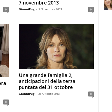
7 novembre 2013
GianniPug
-
7 Novembre 2013
0
0
Una grande famiglia 2,
anticipazioni della terza
era
puntata del 31 ottobre
GianniPug
-
28 Ottobre 2013
0
0