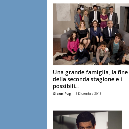
l
i
a
n
e
Una grande famiglia, la fine
della seconda stagione e i
possibili...
GianniPug
-
6 Dicembre 2013