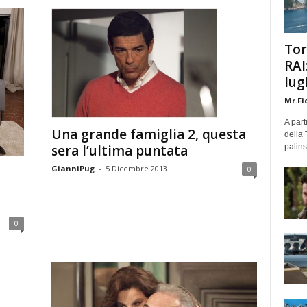
Tor
RAI
lug
Mr.Fi
A part
Una grande famiglia 2, questa
della 
palins
sera l’ultima puntata
GianniPug
-
5 Dicembre 2013
0
0