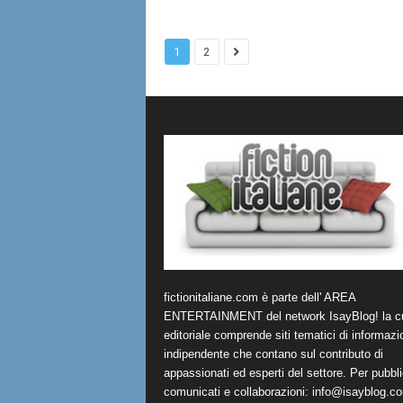
1
2
fictionitaliane.com è parte dell' AREA
ENTERTAINMENT del network IsayBlog! la cu
editoriale comprende siti tematici di informazi
indipendente che contano sul contributo di
appassionati ed esperti del settore. Per pubbli
comunicati e collaborazioni:
info@isayblog.c