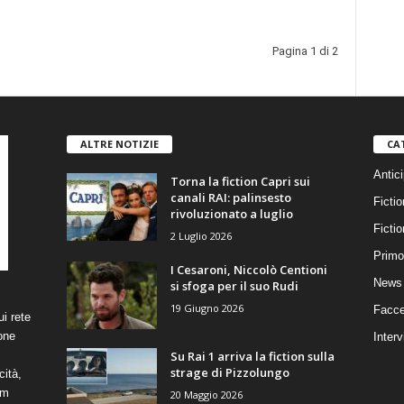
Pagina 1 di 2
ALTRE NOTIZIE
CA
Antici
Torna la fiction Capri sui
canali RAI: palinsesto
Fictio
rivoluzionato a luglio
Ficti
2 Luglio 2026
Primo
I Cesaroni, Niccolò Centioni
News 
si sfoga per il suo Rudi
19 Giugno 2026
Facce
i rete
one
Interv
Su Rai 1 arriva la fiction sulla
strage di Pizzolungo
cità,
om
20 Maggio 2026