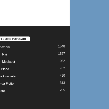
TEGORIE POPOLARI
1548
pazioni
1527
n Rai
1062
on Mediaset
782
 Piano
430
e Curiosità
313
 da Fiction
205
iste