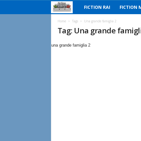
FICTION RAI
FICTION 
F
i
Home
Tags
Una grande famiglia 2
Tag: Una grande famigl
c
una grande famiglia 2
t
i
o
n
I
t
a