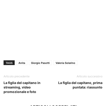
TAGS
Anita
Giorgio Pasotti
Valeria Solarino
Articolo precedente
Articolo successivo
La figlia del capitano in
La figlia del capitano, prima
streaming, video
puntata: riassunto
promozionale e foto