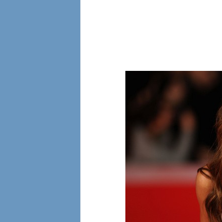
l
i
a
n
e