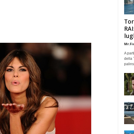
Tor
RAI
lug
Mr.Fi
A part
della 
palins