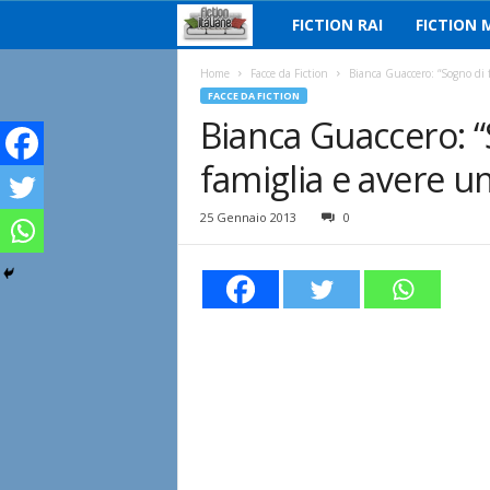
FICTION RAI
FICTION 
F
i
Home
Facce da Fiction
Bianca Guaccero: “Sogno di f
FACCE DA FICTION
Bianca Guaccero: 
c
famiglia e avere un 
t
i
25 Gennaio 2013
0
o
n
I
t
a