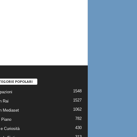
TEGORIE POPOLARI
1548
pazioni
1527
n Rai
1062
on Mediaset
782
 Piano
430
e Curiosità
313