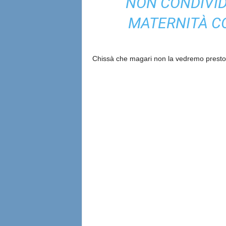
NON CONDIVI
MATERNITÀ CO
Chissà che magari non la vedremo presto 