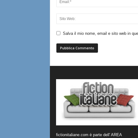
Salva il mio nome, email e sito web in q
fictionitaliane.com è parte dell' AREA