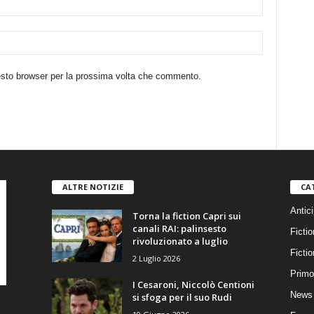
uesto browser per la prossima volta che commento.
ALTRE NOTIZIE
CA
Antici
Torna la fiction Capri sui
canali RAI: palinsesto
Fictio
rivoluzionato a luglio
Ficti
2 Luglio 2026
Primo
I Cesaroni, Niccolò Centioni
News 
si sfoga per il suo Rudi