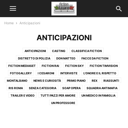
Home
Anticipazioni
ANTICIPAZIONI
ANTICIPAZIONI
CASTING
CLASSIFICA FICTION
DISTRETTO DI POLIZIA
DON MATTEO
FACCE DA FICTION
FICTION MEDIASET
FICTION RAI
FICTION SKY
FICTION TIMVISION
FOTOGALLERY
I CESARONI
INTERVISTE
L'ONORE E IL RISPETTO
MONTALBANO
NEWS E CURIOSITÀ
PRIMO PIANO
REX
RIASSUNTI
RIS ROMA
SENZA CATEGORIA
SOAP OPERA
SQUADRA ANTIMAFIA
TRAILER E VIDEO
TUTTI PAZZI PER AMORE
UN MEDICO IN FAMIGLIA
UN PROFESSORE