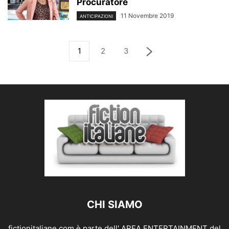
Procuratore
11 Novembre 2019
ANTICIPAZIONI
1
2
3
CHI SIAMO
fictionitaliane.com è parte dell' AREA ENTERTAINMENT del