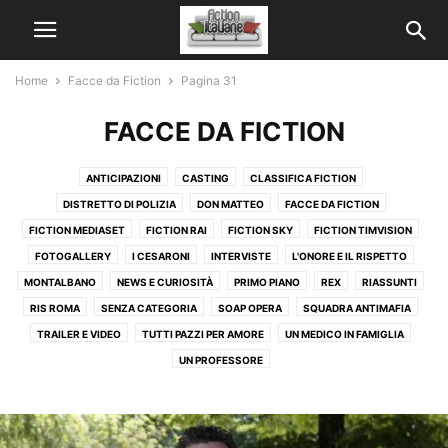
Home
Facce da Fiction
Pagina 31
FACCE DA FICTION
ANTICIPAZIONI
CASTING
CLASSIFICA FICTION
DISTRETTO DI POLIZIA
DON MATTEO
FACCE DA FICTION
FICTION MEDIASET
FICTION RAI
FICTION SKY
FICTION TIMVISION
FOTOGALLERY
I CESARONI
INTERVISTE
L'ONORE E IL RISPETTO
MONTALBANO
NEWS E CURIOSITÀ
PRIMO PIANO
REX
RIASSUNTI
RIS ROMA
SENZA CATEGORIA
SOAP OPERA
SQUADRA ANTIMAFIA
TRAILER E VIDEO
TUTTI PAZZI PER AMORE
UN MEDICO IN FAMIGLIA
UN PROFESSORE