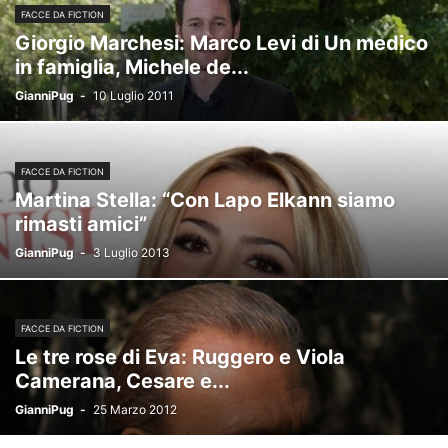
FACCE DA FICTION
Giorgio Marchesi: Marco Levi di Un medico
in famiglia, Michele de...
GianniPug
-
10 Luglio 2011
FACCE DA FICTION
Martina Stella: “Con Lapo Elkann siamo
rimasti amici”
GianniPug
-
3 Luglio 2013
FACCE DA FICTION
Le tre rose di Eva: Ruggero e Viola
Camerana, Cesare e...
GianniPug
-
25 Marzo 2012