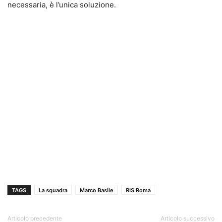
necessaria, è l’unica soluzione.
TAGS
La squadra
Marco Basile
RIS Roma
Articolo precedente
Articolo successivo