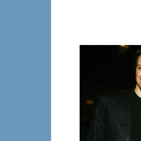
l
i
a
n
e