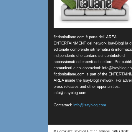
fictionitaliane.com è parte dell' AREA
ENTERTAINMENT del network IsayBlog! la cu
editoriale comprende siti tematici di informazi
indipendente che contano sul contributo di
appassionati ed esperti del settore. Per pubbli
comunicati e collaborazioni:
info@isayblog.c
fictionitaliane.com is part of the ENTERTAI
AREA inside the IsayBlog! network. For advert
press releases and other opportunities:
info@isayblog.com
Contattaci:
info@isayblog.com
© Copyright Isayblog Fiction Italiane, tutti i diritti