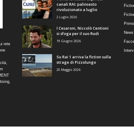
canali RAI: palinsesto
Fictio
rivoluzionato a luglio
Ficti
2 Luglio 2026
Primo
I Cesaroni, Niccolò Centioni
News 
si sfoga per il suo Rudi
19 Giugno 2026
Facce
i rete
one
Interv
Su Rai 1 arriva la fiction sulla
strage di Pizzolungo
cità,
om
20 Maggio 2026
NMENT
ising,