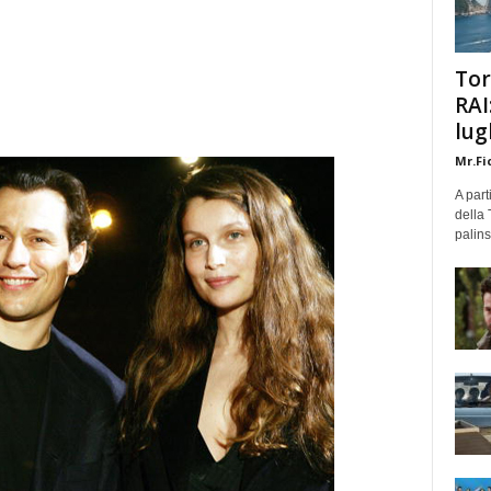
Tor
RAI
lug
Mr.Fi
A part
della 
palins