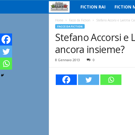
FICTION RAI
FICTION 
F
i
Home
Facce da Fiction
Stefano Accorsi e Laetitia C
FACCE DA FICTION
Stefano Accorsi e 
c
ancora insieme?
t
i
8 Gennaio 2013
0
o
n
I
t
a