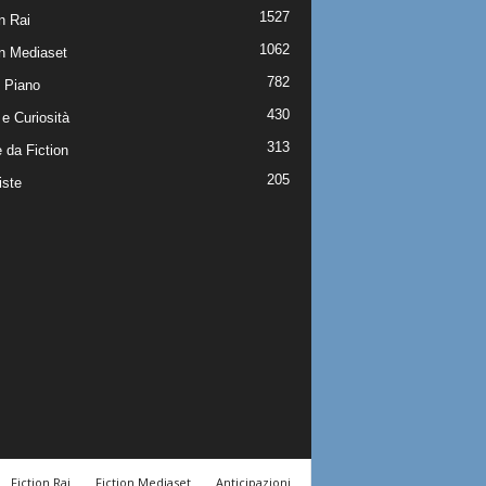
1527
n Rai
1062
on Mediaset
782
 Piano
430
e Curiosità
313
 da Fiction
205
iste
Fiction Rai
Fiction Mediaset
Anticipazioni