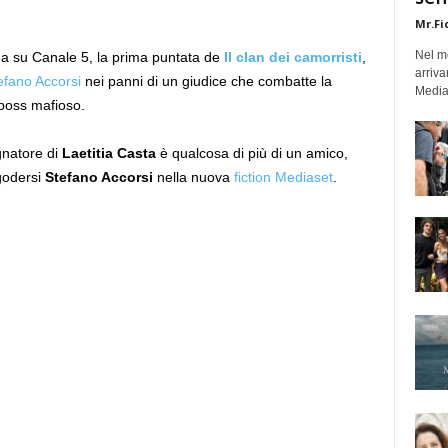
Mr.Fi
Nel mo
nda su Canale 5, la prima puntata de
Il clan dei camorristi
,
arriva
efano Accorsi
nei panni di un giudice che combatte la
Medias
 boss mafioso.
gnatore di
Laetitia Casta
è qualcosa di più di un amico,
godersi
Stefano Accorsi
nella nuova
fiction Mediaset
.